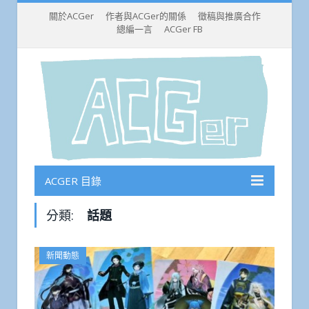
關於ACGer
作者與ACGer的關係
徵稿與推廣合作
總編一言
ACGer FB
ACGER 目錄
分類:
話題
新聞動態