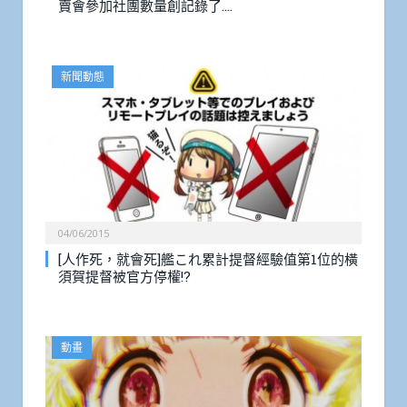
賣會參加社團數量創記錄了….
新聞動態
04/06/2015
[人作死，就會死]艦これ累計提督經驗值第1位的橫
須賀提督被官方停權!?
動畫