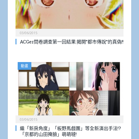
03/06/2015
ACGer問卷調查第一回結果:揭開”都市傳說”的真偽!!
動畫
03/06/2015
繼「新房角度」「板野馬戲團」等全新演出手法!?
「京都的山田掩臉」萌萌噠!