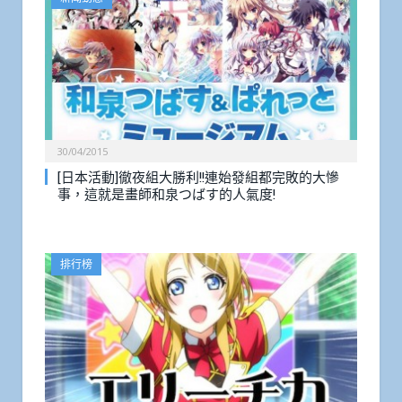
30/04/2015
[日本活動]徹夜組大勝利!!連始發組都完敗的大慘
事，這就是畫師和泉つばす的人氣度!
排行榜