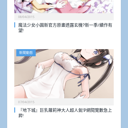
08/04/2015
魔法少女小圓新官方原畫透露玄機?新一季/續作有
望!
新聞動態
07/04/2015
『地下城』巨乳蘿莉神大人超人氣!P網閱覽數急上
昇!