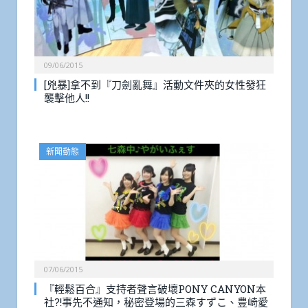
09/06/2015
[兇暴]拿不到『刀劍亂舞』活動文件夾的女性發狂
襲擊他人!!
新聞動態
07/06/2015
『輕鬆百合』支持者聲言破壞PONY CANYON本
社?!事先不通知，秘密登場的三森すずこ、豊崎愛