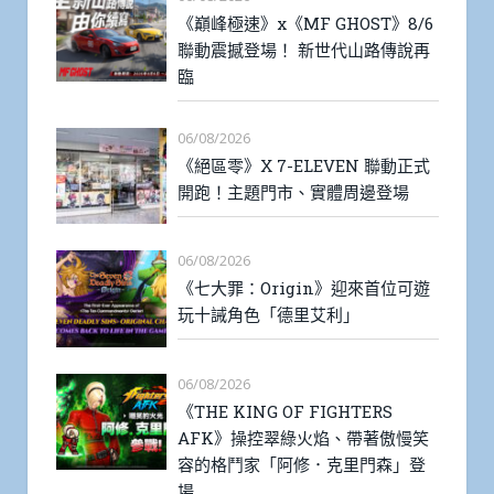
《巔峰極速》x《MF GHOST》8/6
聯動震撼登場！ 新世代山路傳說再
臨
06/08/2026
《絕區零》X 7-ELEVEN 聯動正式
開跑！主題門市、實體周邊登場
06/08/2026
《七大罪：Origin》迎來首位可遊
玩十誡角色「德里艾利」
06/08/2026
《THE KING OF FIGHTERS
AFK》操控翠綠火焰、帶著傲慢笑
容的格鬥家「阿修．克里門森」登
場