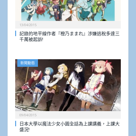
13/04/2015
記錄的地平線作者『橙乃ままれ』涉嫌逃稅多達三
千萬被起訴!
新聞動態
09/04/2015
日本大學以魔法少女小圓全話為上課講義，上課大
盛況!