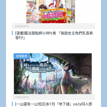
05/06/2015
[漫畫]魔法甜點師小咲!!1卷 「偽戀女主角們乳首券
發行!」
新聞動態
05/06/2015
[一山還有一山低]日本7月『地下城』only同人即