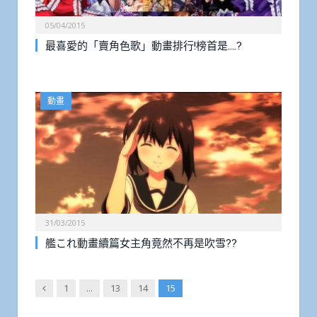
05/04/2015
最喜愛的「賣角色歌」動畫排行!榜首是….?
動畫
31/03/2015
艦これ動畫續篇女主角竟然不再是吹雪??
Previous
1
...
13
14
15