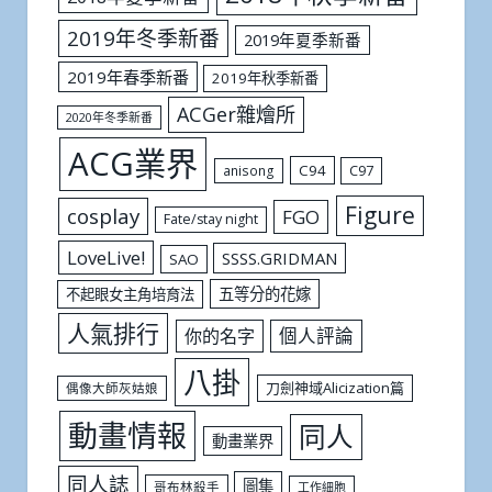
2019年冬季新番
2019年夏季新番
2019年春季新番
2019年秋季新番
ACGer雜燴所
2020年冬季新番
ACG業界
C94
C97
anisong
Figure
cosplay
FGO
Fate/stay night
LoveLive!
SSSS.GRIDMAN
SAO
五等分的花嫁
不起眼女主角培育法
人氣排行
個人評論
你的名字
八掛
刀劍神域Alicization篇
偶像大師灰姑娘
動畫情報
同人
動畫業界
同人誌
圖集
哥布林殺手
工作細胞