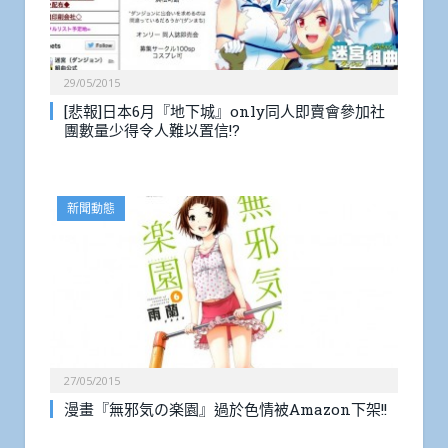
29/05/2015
[悲報]日本6月『地下城』only同人即賣會參加社
團數量少得令人難以置信!?
新聞動態
27/05/2015
漫畫『無邪気の楽園』過於色情被Amazon下架!!