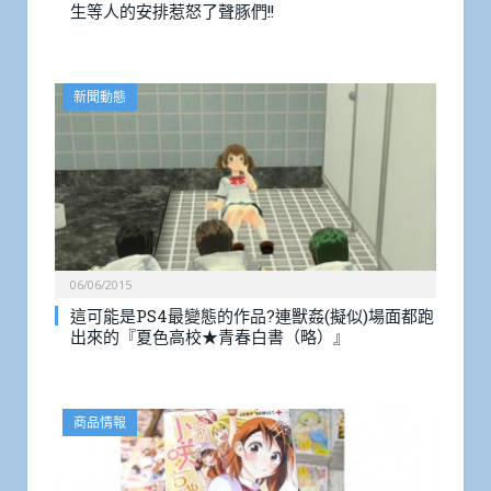
生等人的安排惹怒了聲豚們!!
新聞動態
06/06/2015
這可能是PS4最變態的作品?連獸姦(擬似)場面都跑
出來的『夏色高校★青春白書（略）』
商品情報