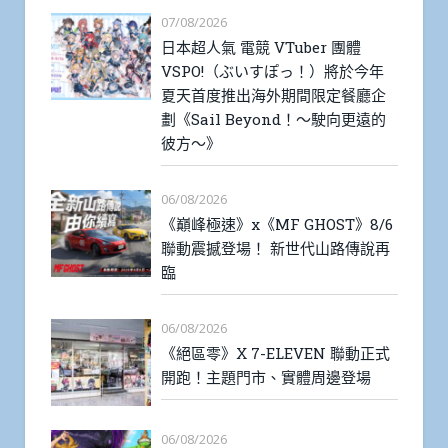
07/08/2026
日本超人氣 電競 VTuber 團體
VSPO!（ぶいすぽっ！）將於今年
夏天首度推出海外期間限定餐廳企
劃《Sail Beyond！～駛向更遠的
彼方～》
06/08/2026
《巔峰極速》x《MF GHOST》8/6
聯動震撼登場！ 新世代山路傳說再
臨
06/08/2026
《絕區零》X 7-ELEVEN 聯動正式
開跑！主題門市、實體周邊登場
06/08/2026