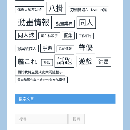
八掛
刀劍神域Alicization篇
偶像大師灰姑娘
動畫情報
同人
動畫業界
同人誌
圖集
哥布林殺手
工作細胞
聲優
手遊
戀與製作人
活動情報
話題
遊戲
艦これ
銷量
訃報
關於我轉生變成史萊姆這檔事
青春豬頭少年不會夢到兔女郎學姐
搜索文章