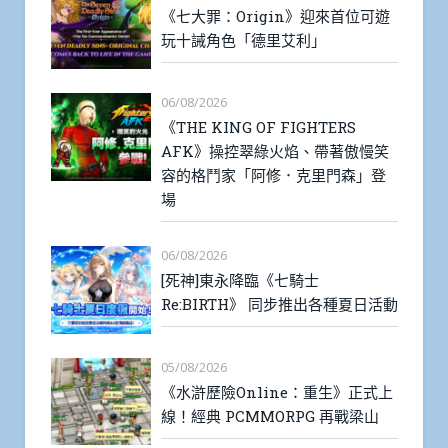
《七大罪：Origin》迎來首位可遊
玩十誡角色「德里艾利」
06/08/2026
《THE KING OF FIGHTERS
AFK》操控翠綠火焰、帶著傲慢笑
容的格鬥家「阿修．克里門森」登
場
06/08/2026
[死神]東永降臨《七騎士
Re:BIRTH》 同步推出各種夏日活動
05/08/2026
《水滸歷險Online：重生》正式上
線！經典 PCMMORPG 再戰梁山