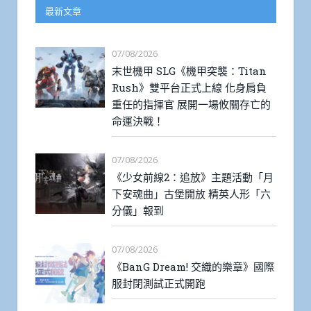
最新文章
07/08/2026
末世機甲 SLG《機甲突襲：Titan
Rush》雙平台正式上線 化身肩負
重任的指揮官 展開一場攸關存亡的
命運決戰！
07/08/2026
《少女前線2：追放》主題活動「月
下安魂曲」古堡開放 精英人形「六
分儀」報到
07/08/2026
《BanG Dream! 交織的樂章》國際
服封閉測試正式開跑