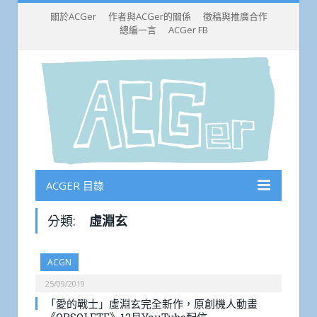
關於ACGer
作者與ACGer的關係
徵稿與推廣合作
總編一言
ACGer FB
ACGER 目錄
分類:
虛淵玄
ACGN
25/09/2019
「愛的戰士」虛淵玄完全新作，原創機人動畫