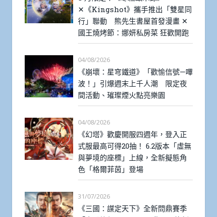
✕《Kingshot》攜手推出「雙星同
行」聯動 熊先生書屋首發漫畫 ✕
國王燒烤節：娜妍私房菜 狂歡開跑
04/08/2026
《崩壞：星穹鐵道》「歡愉信號—嗶
波！」引爆週末上千人潮 限定夜
間活動、璀璨煙火點亮樂園
04/08/2026
《幻塔》歡慶開服四週年，登入正
式服最高可得20抽！ 6.2版本「虛無
與夢境的座標」上線，全新擬態角
色「格爾菲茵」登場
31/07/2026
《三國：謀定天下》全新問鼎賽季