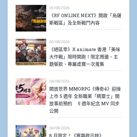
05/08/2026
《RF ONLINE NEXT》開啟「烏薩
斯戰區」及全新戰鬥內容
05/08/2026
《絕區零》X animate 香港「美味
大作戰」限時開跑！限定周邊、主
題餐飲、專屬虛寶一次蒐集
04/08/2026
開放世界 MMORPG《傳奇4》迎接
上市 5 週年 全新職業「精靈士」開
放事前預約 5 週年紀念 MV 同步
公開
04/08/2026
8 月限定！《寒霜啟示錄》