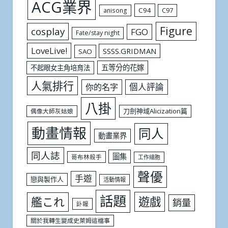
ACG業界
C94
C97
anisong
Figure
cosplay
FGO
Fate/stay night
LoveLive!
SSSS.GRIDMAN
SAO
五等分的花嫁
不起眼女主角培育法
人氣排行
個人評論
你的名字
八掛
刀劍神域Alicization篇
偶像大師灰姑娘
動畫情報
同人
動畫業界
同人誌
圖集
哥布林殺手
工作細胞
聲優
手遊
戀與製作人
活動情報
話題
遊戲
艦これ
銷量
訃報
關於我轉生變成史萊姆這檔事