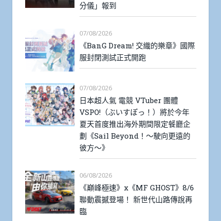
分儀」報到
07/08/2026
《BanG Dream! 交織的樂章》國際
服封閉測試正式開跑
07/08/2026
日本超人氣 電競 VTuber 團體
VSPO!（ぶいすぽっ！）將於今年
夏天首度推出海外期間限定餐廳企
劃《Sail Beyond！～駛向更遠的
彼方～》
06/08/2026
《巔峰極速》x《MF GHOST》8/6
聯動震撼登場！ 新世代山路傳說再
臨