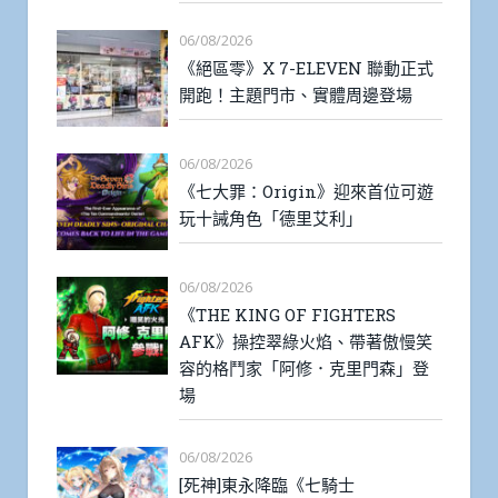
06/08/2026
《絕區零》X 7-ELEVEN 聯動正式
開跑！主題門市、實體周邊登場
06/08/2026
《七大罪：Origin》迎來首位可遊
玩十誡角色「德里艾利」
06/08/2026
《THE KING OF FIGHTERS
AFK》操控翠綠火焰、帶著傲慢笑
容的格鬥家「阿修．克里門森」登
場
06/08/2026
[死神]東永降臨《七騎士