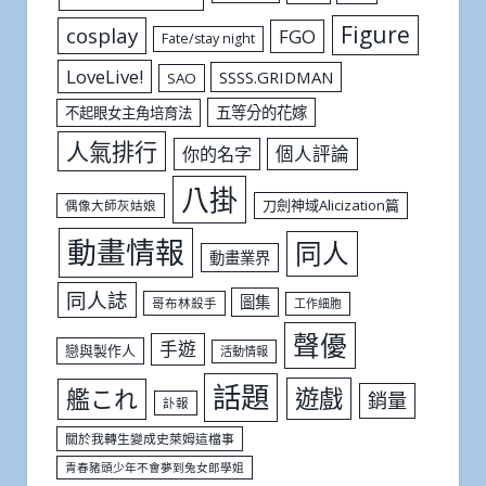
Figure
cosplay
FGO
Fate/stay night
LoveLive!
SSSS.GRIDMAN
SAO
五等分的花嫁
不起眼女主角培育法
人氣排行
個人評論
你的名字
八掛
刀劍神域Alicization篇
偶像大師灰姑娘
動畫情報
同人
動畫業界
同人誌
圖集
哥布林殺手
工作細胞
聲優
手遊
戀與製作人
活動情報
話題
遊戲
艦これ
銷量
訃報
關於我轉生變成史萊姆這檔事
青春豬頭少年不會夢到兔女郎學姐