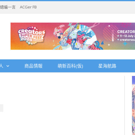
總編一言
ACGer FB
人
商品情報
萌新百科(仮)
星海航路