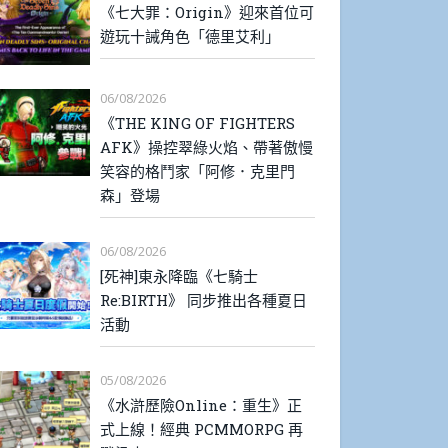
《七大罪：Origin》迎來首位可
遊玩十誡角色「德里艾利」
06/08/2026
《THE KING OF FIGHTERS
AFK》操控翠綠火焰、帶著傲慢
笑容的格鬥家「阿修．克里門
森」登場
06/08/2026
[死神]東永降臨《七騎士
Re:BIRTH》 同步推出各種夏日
活動
05/08/2026
《水滸歷險Online：重生》正
式上線！經典 PCMMORPG 再