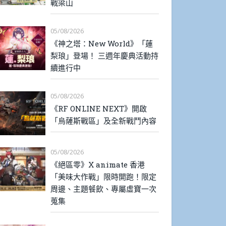
戰梁山
05/08/2026
《神之塔：New World》「蓮
梨琅」登場！ 三週年慶典活動持
續進行中
05/08/2026
《RF ONLINE NEXT》開啟
「烏薩斯戰區」及全新戰鬥內容
05/08/2026
《絕區零》X animate 香港
「美味大作戰」限時開跑！限定
周邊、主題餐飲、專屬虛寶一次
蒐集