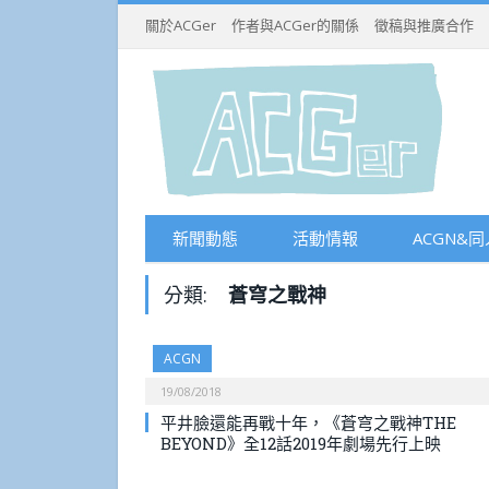
關於ACGer
作者與ACGer的關係
徵稿與推廣合作
新聞動態
活動情報
ACGN&同
分類:
蒼穹之戰神
ACGN
19/08/2018
平井臉還能再戰十年，《蒼穹之戰神THE
BEYOND》全12話2019年劇場先行上映