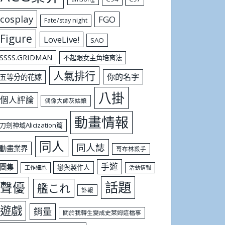
cosplay
FGO
Fate/stay night
Figure
LoveLive!
SAO
SSSS.GRIDMAN
不起眼女主角培育法
人氣排行
你的名字
五等分的花嫁
八掛
個人評論
偶像大師灰姑娘
動畫情報
刀劍神域Alicization篇
同人
同人誌
動畫業界
哥布林殺手
手遊
圖集
戀與製作人
工作細胞
活動情報
話題
聲優
艦これ
訃報
遊戲
銷量
關於我轉生變成史萊姆這檔事