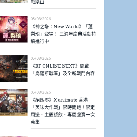
戰梁山
05/08/2026
《神之塔：New World》「蓮
梨琅」登場！ 三週年慶典活動持
續進行中
05/08/2026
《RF ONLINE NEXT》開啟
「烏薩斯戰區」及全新戰鬥內容
05/08/2026
《絕區零》X animate 香港
「美味大作戰」限時開跑！限定
周邊、主題餐飲、專屬虛寶一次
蒐集