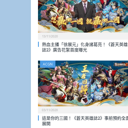
13/11/2020
熱血主播「徐展元」化身諸葛亮！《蒼天英雄
誌2》廣告花絮首度曝光
ACGN
03/11/2020
這是你的三國！《蒼天英雄誌2》事前預約全
展開