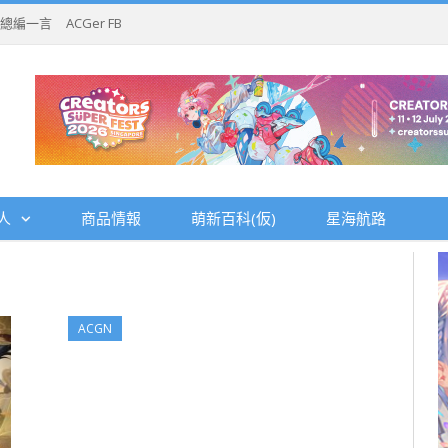
總編一言
ACGer FB
人
商品情報
萌新百科(仮)
星海航路
ACGN