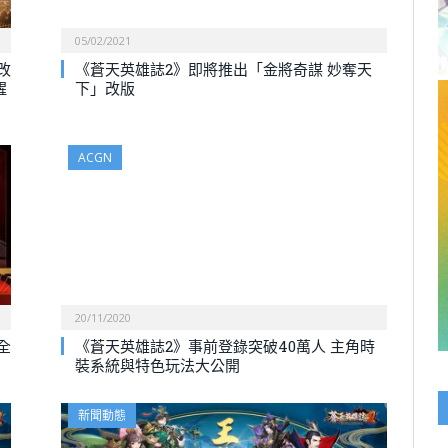
05/02/2021
改
《蒼天英雄誌2》即將推出「金將奇謀 妙奪天
醒
下」改版
ACGN
20/11/2020
全
《蒼天英雄誌2》事前登錄突破40萬人 主角時
裝系統與特色玩法大公開
新聞動態