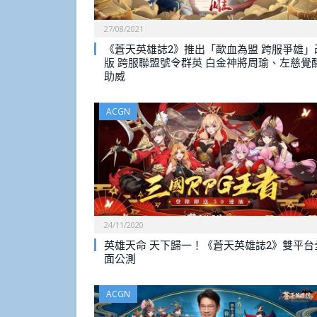
27/08/2021
《蒼天英雄誌2》推出「歃血為盟 跨服爭雄」
版 跨服聯盟號令群英 白金神將周瑜、左慈覺
助威
ACGN
24/11/2020
英雄天命 天下歸一！《蒼天英雄誌2》雙平台
面公測
ACGN