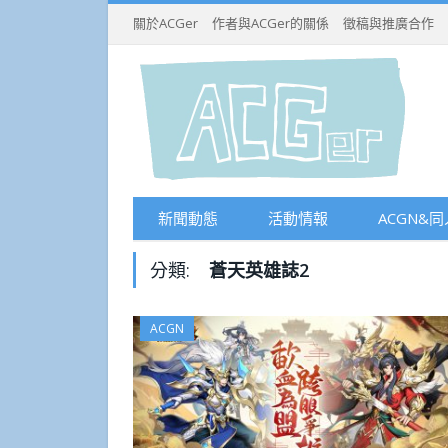
關於ACGer
作者與ACGer的關係
徵稿與推廣合作
新聞動態
活動情報
ACGN&同
分類:
蒼天英雄誌2
ACGN