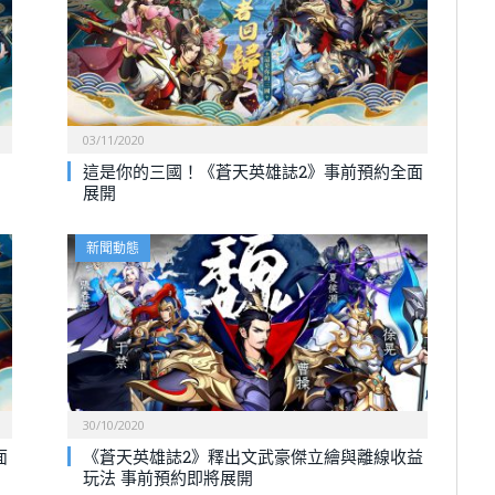
03/11/2020
這是你的三國！《蒼天英雄誌2》事前預約全面
展開
新聞動態
30/10/2020
面
《蒼天英雄誌2》釋出文武豪傑立繪與離線收益
玩法 事前預約即將展開