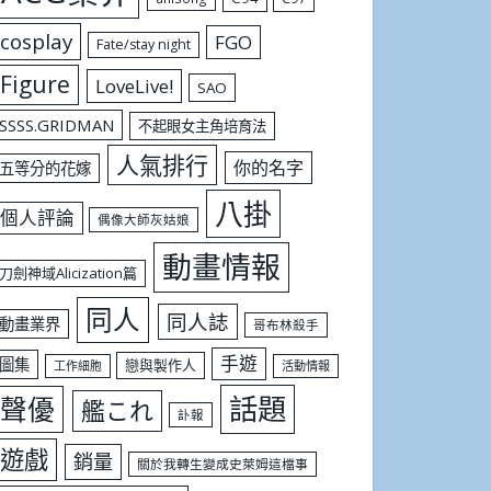
cosplay
FGO
Fate/stay night
Figure
LoveLive!
SAO
SSSS.GRIDMAN
不起眼女主角培育法
人氣排行
你的名字
五等分的花嫁
八掛
個人評論
偶像大師灰姑娘
動畫情報
刀劍神域Alicization篇
同人
同人誌
動畫業界
哥布林殺手
手遊
圖集
戀與製作人
工作細胞
活動情報
話題
聲優
艦これ
訃報
遊戲
銷量
關於我轉生變成史萊姆這檔事