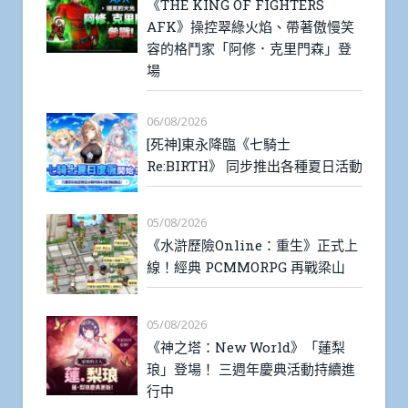
《THE KING OF FIGHTERS
AFK》操控翠綠火焰、帶著傲慢笑
容的格鬥家「阿修．克里門森」登
場
06/08/2026
[死神]東永降臨《七騎士
Re:BIRTH》 同步推出各種夏日活動
05/08/2026
《水滸歷險Online：重生》正式上
線！經典 PCMMORPG 再戰梁山
05/08/2026
《神之塔：New World》「蓮梨
琅」登場！ 三週年慶典活動持續進
行中