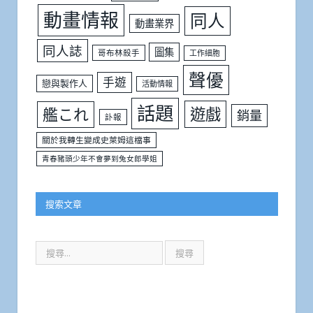
動畫情報
同人
動畫業界
同人誌
圖集
哥布林殺手
工作細胞
聲優
手遊
戀與製作人
活動情報
話題
遊戲
艦これ
銷量
訃報
關於我轉生變成史萊姆這檔事
青春豬頭少年不會夢到兔女郎學姐
搜索文章