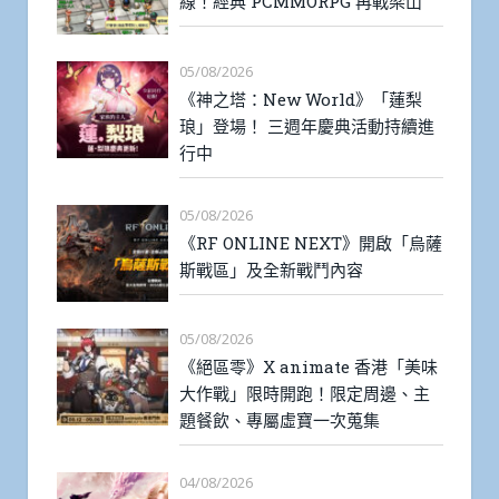
線！經典 PCMMORPG 再戰梁山
05/08/2026
《神之塔：New World》「蓮梨
琅」登場！ 三週年慶典活動持續進
行中
05/08/2026
《RF ONLINE NEXT》開啟「烏薩
斯戰區」及全新戰鬥內容
05/08/2026
《絕區零》X animate 香港「美味
大作戰」限時開跑！限定周邊、主
題餐飲、專屬虛寶一次蒐集
04/08/2026