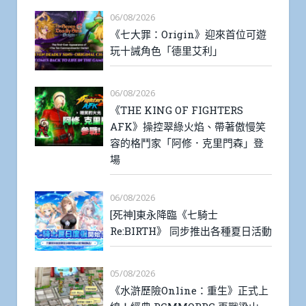
06/08/2026
《七大罪：Origin》迎來首位可遊
玩十誡角色「德里艾利」
06/08/2026
《THE KING OF FIGHTERS
AFK》操控翠綠火焰、帶著傲慢笑
容的格鬥家「阿修．克里門森」登
場
06/08/2026
[死神]東永降臨《七騎士
Re:BIRTH》 同步推出各種夏日活動
05/08/2026
《水滸歷險Online：重生》正式上