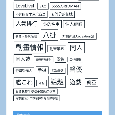
LoveLive!
SSSS.GRIDMAN
SAO
五等分的花嫁
不起眼女主角培育法
人氣排行
個人評論
你的名字
八掛
刀劍神域Alicization篇
偶像大師灰姑娘
動畫情報
同人
動畫業界
同人誌
圖集
哥布林殺手
工作細胞
聲優
手遊
戀與製作人
活動情報
話題
遊戲
艦これ
銷量
訃報
關於我轉生變成史萊姆這檔事
青春豬頭少年不會夢到兔女郎學姐
搜索文章