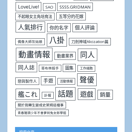
LoveLive!
SSSS.GRIDMAN
SAO
五等分的花嫁
不起眼女主角培育法
人氣排行
個人評論
你的名字
八掛
刀劍神域Alicization篇
偶像大師灰姑娘
動畫情報
同人
動畫業界
同人誌
圖集
哥布林殺手
工作細胞
聲優
手遊
戀與製作人
活動情報
話題
遊戲
艦これ
銷量
訃報
關於我轉生變成史萊姆這檔事
青春豬頭少年不會夢到兔女郎學姐
搜索文章