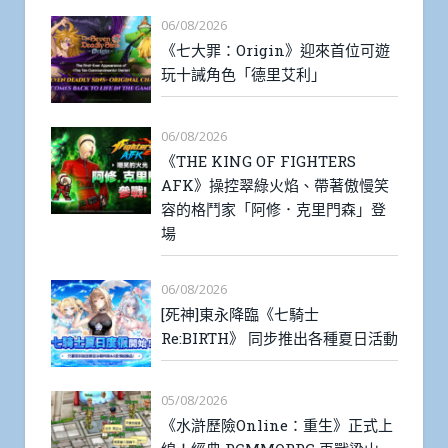
06/08/2026
《七大罪：Origin》迎來首位可遊
玩十誡角色「德里艾利」
06/08/2026
《THE KING OF FIGHTERS
AFK》操控翠綠火焰、帶著傲慢笑
容的格鬥家「阿修．克里門森」登
場
06/08/2026
[死神]東永降臨《七騎士
Re:BIRTH》 同步推出各種夏日活動
05/08/2026
《水滸歷險Online：重生》正式上