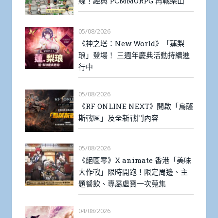
線！經典 PCMMORPG 再戰梁山
05/08/2026
《神之塔：New World》「蓮梨
琅」登場！ 三週年慶典活動持續進
行中
05/08/2026
《RF ONLINE NEXT》開啟「烏薩
斯戰區」及全新戰鬥內容
05/08/2026
《絕區零》X animate 香港「美味
大作戰」限時開跑！限定周邊、主
題餐飲、專屬虛寶一次蒐集
04/08/2026