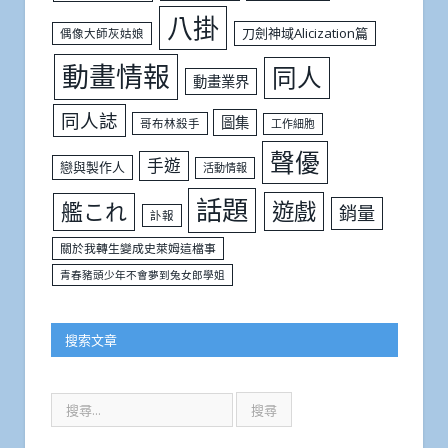
八掛
刀劍神域Alicization篇
偶像大師灰姑娘
動畫情報
同人
動畫業界
同人誌
圖集
哥布林殺手
工作細胞
聲優
手遊
戀與製作人
活動情報
話題
遊戲
艦これ
銷量
訃報
關於我轉生變成史萊姆這檔事
青春豬頭少年不會夢到兔女郎學姐
搜索文章