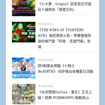
《七大罪：Origin》迎來首位可遊
玩十誡角色「德里艾利」
06/08/2026
《THE KING OF FIGHTERS
AFK》操控翠綠火焰、帶著傲慢笑
容的格鬥家「阿修．克里門森」登
場
06/08/2026
[死神]東永降臨《七騎士
Re:BIRTH》 同步推出各種夏日活動
05/08/2026
《水滸歷險Online：重生》正式上
線！經典 PCMMORPG 再戰梁山