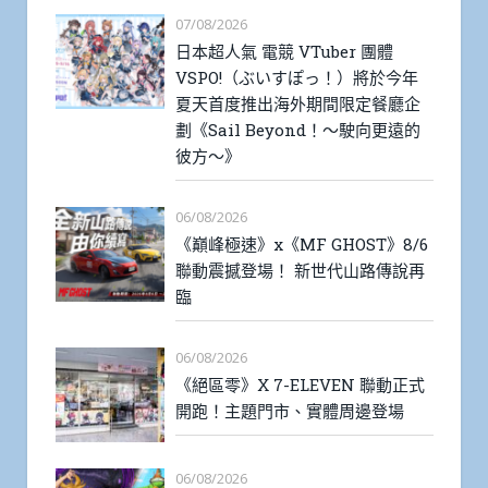
07/08/2026
日本超人氣 電競 VTuber 團體
VSPO!（ぶいすぽっ！）將於今年
夏天首度推出海外期間限定餐廳企
劃《Sail Beyond！～駛向更遠的
彼方～》
06/08/2026
《巔峰極速》x《MF GHOST》8/6
聯動震撼登場！ 新世代山路傳說再
臨
06/08/2026
《絕區零》X 7-ELEVEN 聯動正式
開跑！主題門市、實體周邊登場
06/08/2026