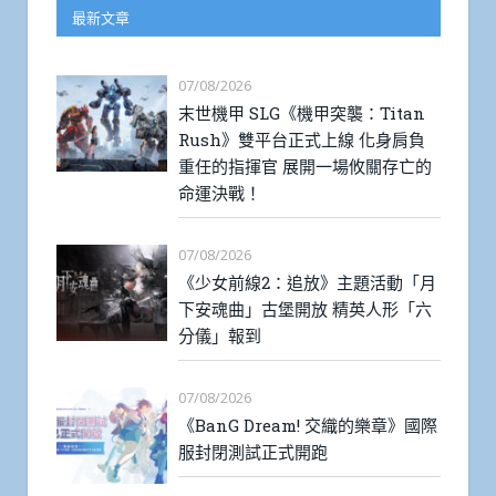
最新文章
07/08/2026
末世機甲 SLG《機甲突襲：Titan
Rush》雙平台正式上線 化身肩負
重任的指揮官 展開一場攸關存亡的
命運決戰！
07/08/2026
《少女前線2：追放》主題活動「月
下安魂曲」古堡開放 精英人形「六
分儀」報到
07/08/2026
《BanG Dream! 交織的樂章》國際
服封閉測試正式開跑