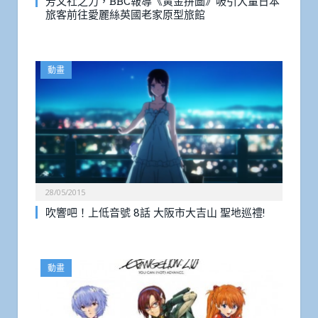
芳文社之力，BBC報導《黃金拼圖》吸引大量日本
旅客前往愛麗絲英國老家原型旅館
動畫
28/05/2015
吹響吧！上低音號 8話 大阪市大吉山 聖地巡禮!
動畫