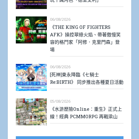
06/08/2026
《THE KING OF FIGHTERS
AFK》操控翠綠火焰、帶著傲慢笑
容的格鬥家「阿修．克里門森」登
場
06/08/2026
[死神]東永降臨《七騎士
Re:BIRTH》 同步推出各種夏日活動
05/08/2026
《水滸歷險Online：重生》正式上
線！經典 PCMMORPG 再戰梁山