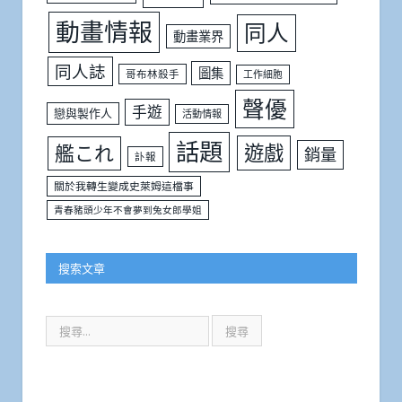
動畫情報
同人
動畫業界
同人誌
圖集
哥布林殺手
工作細胞
聲優
手遊
戀與製作人
活動情報
話題
遊戲
艦これ
銷量
訃報
關於我轉生變成史萊姆這檔事
青春豬頭少年不會夢到兔女郎學姐
搜索文章