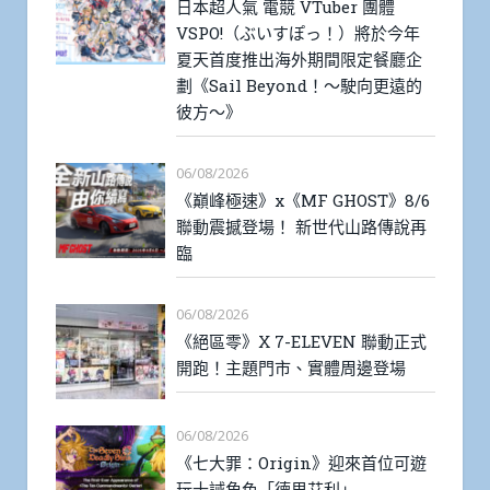
日本超人氣 電競 VTuber 團體
VSPO!（ぶいすぽっ！）將於今年
夏天首度推出海外期間限定餐廳企
劃《Sail Beyond！～駛向更遠的
彼方～》
06/08/2026
《巔峰極速》x《MF GHOST》8/6
聯動震撼登場！ 新世代山路傳說再
臨
06/08/2026
《絕區零》X 7-ELEVEN 聯動正式
開跑！主題門市、實體周邊登場
06/08/2026
《七大罪：Origin》迎來首位可遊
玩十誡角色「德里艾利」