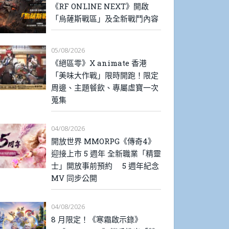
《RF ONLINE NEXT》開啟
「烏薩斯戰區」及全新戰鬥內容
05/08/2026
《絕區零》X animate 香港
「美味大作戰」限時開跑！限定
周邊、主題餐飲、專屬虛寶一次
蒐集
04/08/2026
開放世界 MMORPG《傳奇4》
迎接上市 5 週年 全新職業「精靈
士」開放事前預約 5 週年紀念
MV 同步公開
04/08/2026
8 月限定！《寒霜啟示錄》