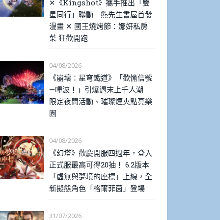
✕《Kingshot》攜手推出「雙
星同行」聯動 熊先生書屋首發
漫畫 ✕ 國王燒烤節：娜妍私房
菜 狂歡開跑
04/08/2026
《崩壞：星穹鐵道》「歡愉信號
—嗶波！」引爆週末上千人潮
限定夜間活動、璀璨煙火點亮樂
園
04/08/2026
《幻塔》歡慶開服四週年，登入
正式服最高可得20抽！ 6.2版本
「虛無與夢境的座標」上線，全
新擬態角色「格爾菲茵」登場
31/07/2026