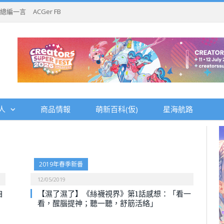
總編一言
ACGer FB
人
商品情報
萌新百科(仮)
星海航路
2019年春季新番
12/05/2019
自
【濕了濕了】《絲襪視界》第1話感想：「看一
看，醒腦提神；聽一聽，舒筋活絡」