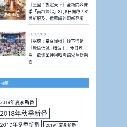
《三國：謀定天下》全新問鼎賽
季「南郡烽起」8月8日開啟！S1
煥新服及非遺蘇繡外觀新登場
31/07/2026
《崩壞：星穹鐵道》線下活動
「歡愉信號—嗶波！」今日登
場 歡愉星神阿哈降臨兒童新樂
園
標籤
2018年夏季新番
2018年秋季新番
2019年冬季新番
2019年夏季新番