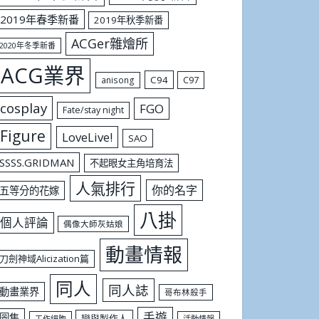
2019年春季新番
2019年秋季新番
ACGer雜燴所
2020年冬季新番
ACG業界
C94
C97
anisong
cosplay
FGO
Fate/stay night
Figure
LoveLive!
SAO
SSSS.GRIDMAN
不起眼女主角培育法
人氣排行
你的名字
五等分的花嫁
八掛
個人評論
偶像大師灰姑娘
動畫情報
刀劍神域Alicization篇
同人
同人誌
動畫業界
哥布林殺手
手遊
圖集
戀與製作人
工作細胞
活動情報