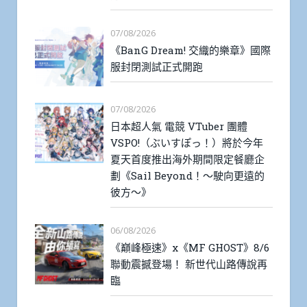
07/08/2026
《BanG Dream! 交織的樂章》國際
服封閉測試正式開跑
07/08/2026
日本超人氣 電競 VTuber 團體
VSPO!（ぶいすぽっ！）將於今年
夏天首度推出海外期間限定餐廳企
劃《Sail Beyond！～駛向更遠的
彼方～》
06/08/2026
《巔峰極速》x《MF GHOST》8/6
聯動震撼登場！ 新世代山路傳說再
臨