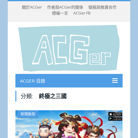
關於ACGer
作者與ACGer的關係
徵稿與推廣合作
總編一言
ACGer FB
ACGER 目錄
分類:
終極之三國
新聞動態