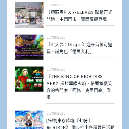
06/08/2026
《絕區零》X 7-ELEVEN 聯動正式
開跑！主題門市、實體周邊登場
06/08/2026
《七大罪：Origin》迎來首位可遊
玩十誡角色「德里艾利」
06/08/2026
《THE KING OF FIGHTERS
AFK》操控翠綠火焰、帶著傲慢笑
容的格鬥家「阿修．克里門森」登
場
06/08/2026
[死神]東永降臨《七騎士
Re:BIRTH》 同步推出各種夏日活動