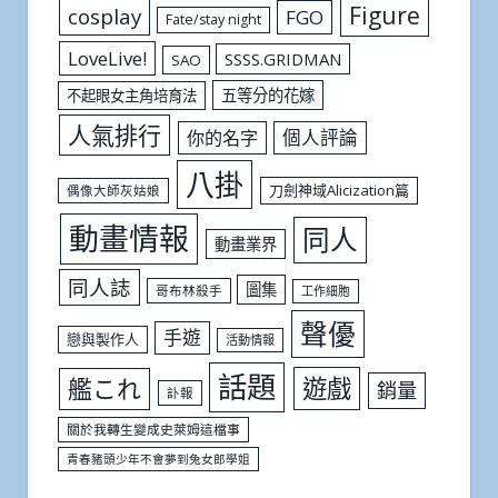
Figure
cosplay
FGO
Fate/stay night
LoveLive!
SSSS.GRIDMAN
SAO
五等分的花嫁
不起眼女主角培育法
人氣排行
個人評論
你的名字
八掛
刀劍神域Alicization篇
偶像大師灰姑娘
動畫情報
同人
動畫業界
同人誌
圖集
哥布林殺手
工作細胞
聲優
手遊
戀與製作人
活動情報
話題
遊戲
艦これ
銷量
訃報
關於我轉生變成史萊姆這檔事
青春豬頭少年不會夢到兔女郎學姐