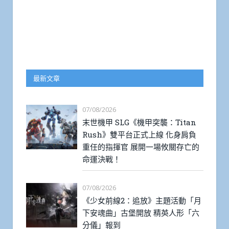
最新文章
07/08/2026
末世機甲 SLG《機甲突襲：Titan
Rush》雙平台正式上線 化身肩負
重任的指揮官 展開一場攸關存亡的
命運決戰！
07/08/2026
《少女前線2：追放》主題活動「月
下安魂曲」古堡開放 精英人形「六
分儀」報到