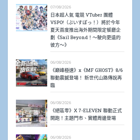
07/08/2026
日本超人氣 電競 VTuber 團體
VSPO!（ぶいすぽっ！）將於今年
夏天首度推出海外期間限定餐廳企
劃《Sail Beyond！～駛向更遠的
彼方～》
06/08/2026
《巔峰極速》x《MF GHOST》8/6
聯動震撼登場！ 新世代山路傳說再
臨
06/08/2026
《絕區零》X 7-ELEVEN 聯動正式
開跑！主題門市、實體周邊登場
06/08/2026