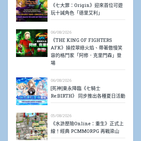
《七大罪：Origin》迎來首位可遊
玩十誡角色「德里艾利」
06/08/2026
《THE KING OF FIGHTERS
AFK》操控翠綠火焰、帶著傲慢笑
容的格鬥家「阿修．克里門森」登
場
06/08/2026
[死神]東永降臨《七騎士
Re:BIRTH》 同步推出各種夏日活動
05/08/2026
《水滸歷險Online：重生》正式上
線！經典 PCMMORPG 再戰梁山