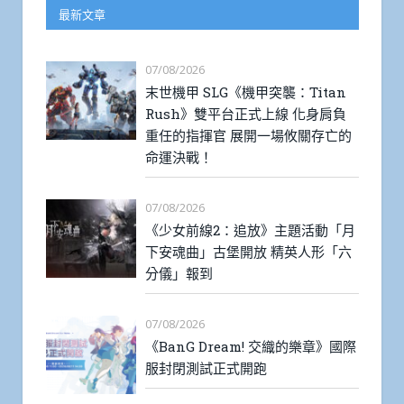
最新文章
07/08/2026
末世機甲 SLG《機甲突襲：Titan
Rush》雙平台正式上線 化身肩負
重任的指揮官 展開一場攸關存亡的
命運決戰！
07/08/2026
《少女前線2：追放》主題活動「月
下安魂曲」古堡開放 精英人形「六
分儀」報到
07/08/2026
《BanG Dream! 交織的樂章》國際
服封閉測試正式開跑