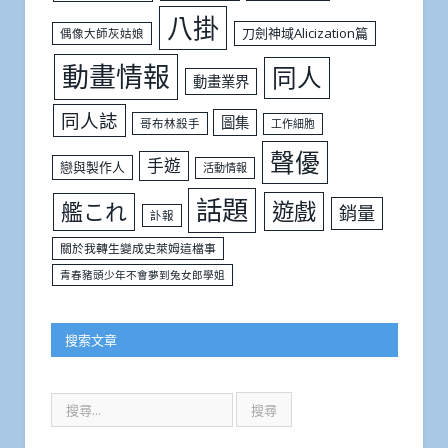
八掛
刀劍神域Alicization篇
偶像大師灰姑娘
動畫情報
同人
動畫業界
同人誌
圖集
哥布林殺手
工作細胞
聲優
手遊
戀與製作人
活動情報
話題
遊戲
艦これ
銷量
訃報
關於我轉生變成史萊姆這檔事
青春豬頭少年不會夢到兔女郎學姐
搜索文章