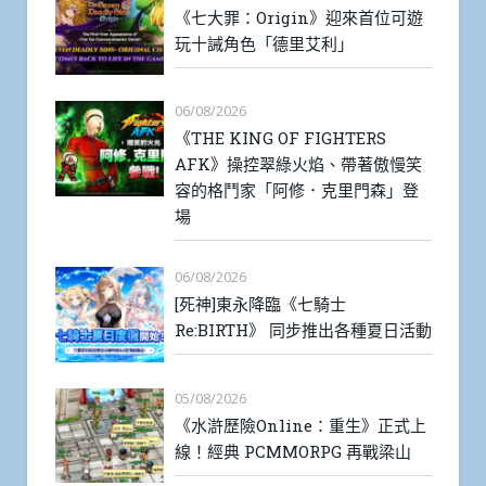
《七大罪：Origin》迎來首位可遊
玩十誡角色「德里艾利」
06/08/2026
《THE KING OF FIGHTERS
AFK》操控翠綠火焰、帶著傲慢笑
容的格鬥家「阿修．克里門森」登
場
06/08/2026
[死神]東永降臨《七騎士
Re:BIRTH》 同步推出各種夏日活動
05/08/2026
《水滸歷險Online：重生》正式上
線！經典 PCMMORPG 再戰梁山