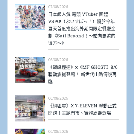
07/08/2026
日本超人氣 電競 VTuber 團體
VSPO!（ぶいすぽっ！）將於今年
夏天首度推出海外期間限定餐廳企
劃《Sail Beyond！～駛向更遠的
彼方～》
06/08/2026
《巔峰極速》x《MF GHOST》8/6
聯動震撼登場！ 新世代山路傳說再
臨
06/08/2026
《絕區零》X 7-ELEVEN 聯動正式
開跑！主題門市、實體周邊登場
06/08/2026