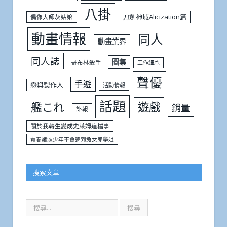
八掛
刀劍神域Alicization篇
偶像大師灰姑娘
動畫情報
同人
動畫業界
同人誌
圖集
哥布林殺手
工作細胞
聲優
手遊
戀與製作人
活動情報
話題
遊戲
艦これ
銷量
訃報
關於我轉生變成史萊姆這檔事
青春豬頭少年不會夢到兔女郎學姐
搜索文章