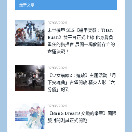
最新文章
07/08/2026
末世機甲 SLG《機甲突襲：Titan
Rush》雙平台正式上線 化身肩負
重任的指揮官 展開一場攸關存亡的
命運決戰！
07/08/2026
《少女前線2：追放》主題活動「月
下安魂曲」古堡開放 精英人形「六
分儀」報到
07/08/2026
《BanG Dream! 交織的樂章》國際
服封閉測試正式開跑