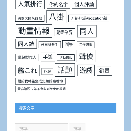
人氣排行
個人評論
你的名字
八掛
刀劍神域Alicization篇
偶像大師灰姑娘
動畫情報
同人
動畫業界
同人誌
圖集
哥布林殺手
工作細胞
聲優
手遊
戀與製作人
活動情報
話題
遊戲
艦これ
銷量
訃報
關於我轉生變成史萊姆這檔事
青春豬頭少年不會夢到兔女郎學姐
搜索文章