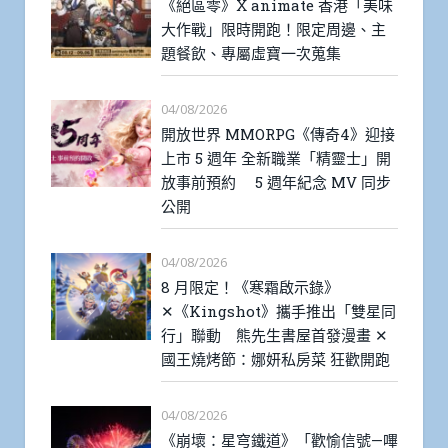
《絕區零》X animate 香港「美味
大作戰」限時開跑！限定周邊、主
題餐飲、專屬虛寶一次蒐集
04/08/2026
開放世界 MMORPG《傳奇4》迎接
上市 5 週年 全新職業「精靈士」開
放事前預約 5 週年紀念 MV 同步
公開
04/08/2026
8 月限定！《寒霜啟示錄》
✕《Kingshot》攜手推出「雙星同
行」聯動 熊先生書屋首發漫畫 ✕
國王燒烤節：娜妍私房菜 狂歡開跑
04/08/2026
《崩壞：星穹鐵道》「歡愉信號—嗶