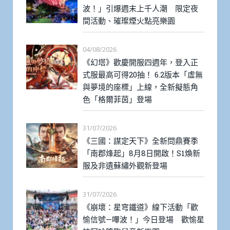
波！」引爆週末上千人潮 限定夜
間活動、璀璨煙火點亮樂園
04/08/2026
《幻塔》歡慶開服四週年，登入正
式服最高可得20抽！ 6.2版本「虛無
與夢境的座標」上線，全新擬態角
色「格爾菲茵」登場
31/07/2026
《三國：謀定天下》全新問鼎賽季
「南郡烽起」8月8日開啟！S1煥新
服及非遺蘇繡外觀新登場
31/07/2026
《崩壞：星穹鐵道》線下活動「歡
愉信號—嗶波！」今日登場 歡愉星