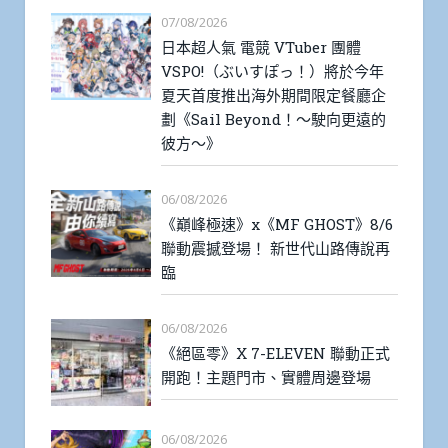
07/08/2026
日本超人氣 電競 VTuber 團體
VSPO!（ぶいすぽっ！）將於今年
夏天首度推出海外期間限定餐廳企
劃《Sail Beyond！～駛向更遠的
彼方～》
06/08/2026
《巔峰極速》x《MF GHOST》8/6
聯動震撼登場！ 新世代山路傳說再
臨
06/08/2026
《絕區零》X 7-ELEVEN 聯動正式
開跑！主題門市、實體周邊登場
06/08/2026