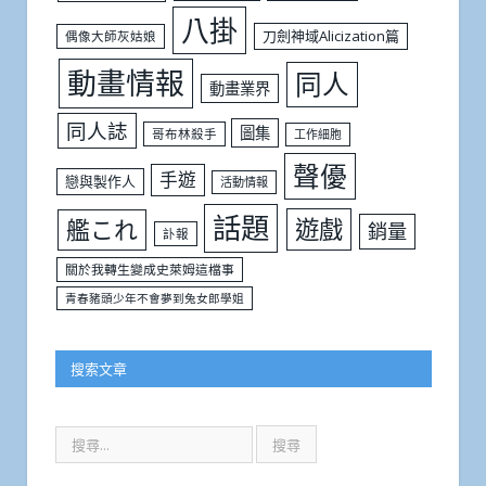
八掛
刀劍神域Alicization篇
偶像大師灰姑娘
動畫情報
同人
動畫業界
同人誌
圖集
哥布林殺手
工作細胞
聲優
手遊
戀與製作人
活動情報
話題
遊戲
艦これ
銷量
訃報
關於我轉生變成史萊姆這檔事
青春豬頭少年不會夢到兔女郎學姐
搜索文章