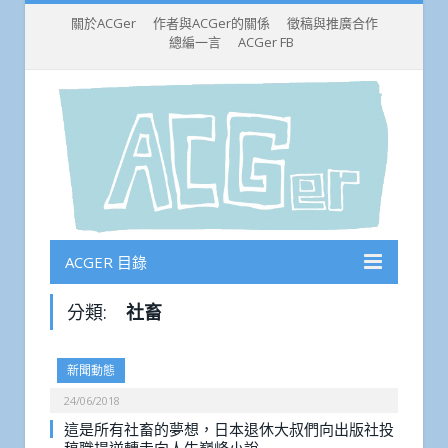
關於ACGer
作者與ACGer的關係
徵稿與推廣合作
總編一言
ACGer FB
ACGER 目錄
分類:
社畜
新聞動態
24/06/2018
這是所有社畜的夢想，日本退休大叔們向出版社投