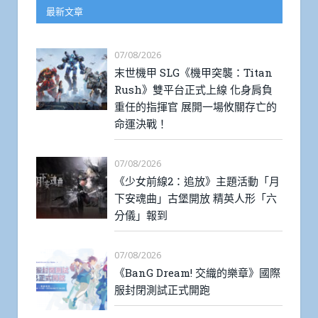
最新文章
07/08/2026
末世機甲 SLG《機甲突襲：Titan
Rush》雙平台正式上線 化身肩負
重任的指揮官 展開一場攸關存亡的
命運決戰！
07/08/2026
《少女前線2：追放》主題活動「月
下安魂曲」古堡開放 精英人形「六
分儀」報到
07/08/2026
《BanG Dream! 交織的樂章》國際
服封閉測試正式開跑