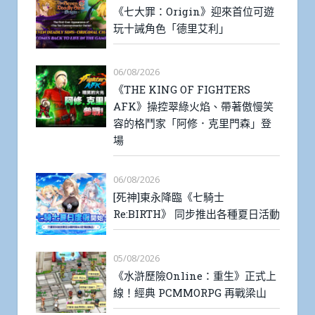
《七大罪：Origin》迎來首位可遊
玩十誡角色「德里艾利」
06/08/2026
《THE KING OF FIGHTERS
AFK》操控翠綠火焰、帶著傲慢笑
容的格鬥家「阿修．克里門森」登
場
06/08/2026
[死神]東永降臨《七騎士
Re:BIRTH》 同步推出各種夏日活動
05/08/2026
《水滸歷險Online：重生》正式上
線！經典 PCMMORPG 再戰梁山