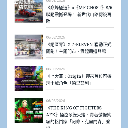
06/08/2026
《巔峰極速》x《MF GHOST》8/6
聯動震撼登場！ 新世代山路傳說再
臨
06/08/2026
《絕區零》X 7-ELEVEN 聯動正式
開跑！主題門市、實體周邊登場
06/08/2026
《七大罪：Origin》迎來首位可遊
玩十誡角色「德里艾利」
06/08/2026
《THE KING OF FIGHTERS
AFK》操控翠綠火焰、帶著傲慢笑
容的格鬥家「阿修．克里門森」登