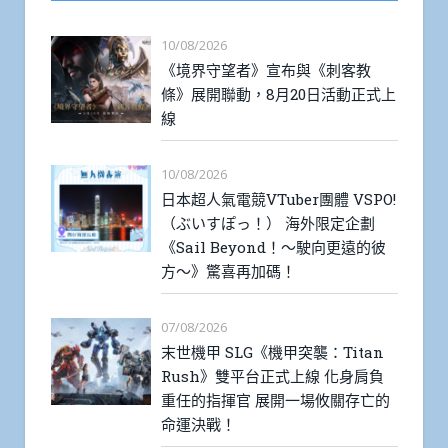
10/08/2026
《境界守望者》宣布與《刺客教
條》展開聯動，8月20日活動正式上
線
10/08/2026
日本超人氣電競VTuber團體 VSPO!
（ぶいすぽっ！） 海外限定企劃
《Sail Beyond！～駛向更遠的彼
方～》驚喜再加碼！
07/08/2026
末世機甲 SLG《機甲突襲：Titan
Rush》雙平台正式上線 化身肩負
重任的指揮官 展開一場攸關存亡的
命運決戰！