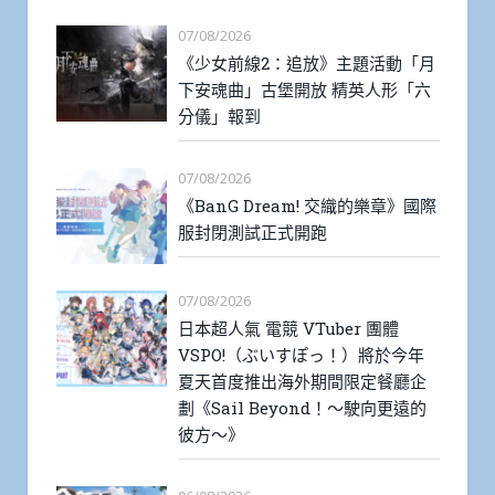
07/08/2026
《少女前線2：追放》主題活動「月
下安魂曲」古堡開放 精英人形「六
分儀」報到
07/08/2026
《BanG Dream! 交織的樂章》國際
服封閉測試正式開跑
07/08/2026
日本超人氣 電競 VTuber 團體
VSPO!（ぶいすぽっ！）將於今年
夏天首度推出海外期間限定餐廳企
劃《Sail Beyond！～駛向更遠的
彼方～》