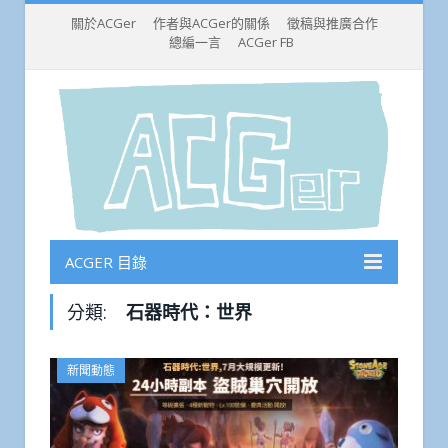
關於ACGer
作者與ACGer的關係
徵稿與推廣合作
總編一言
ACGer FB
ACGER 目錄
分類:
石器時代：世界
新聞動態