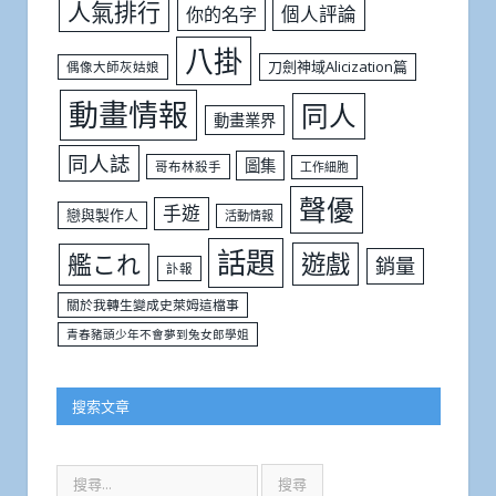
人氣排行
個人評論
你的名字
八掛
刀劍神域Alicization篇
偶像大師灰姑娘
動畫情報
同人
動畫業界
同人誌
圖集
哥布林殺手
工作細胞
聲優
手遊
戀與製作人
活動情報
話題
遊戲
艦これ
銷量
訃報
關於我轉生變成史萊姆這檔事
青春豬頭少年不會夢到兔女郎學姐
搜索文章