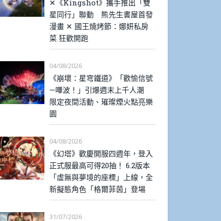
✕《Kingshot》攜手推出「雙
星同行」聯動 熊先生書屋首發
漫畫 ✕ 國王燒烤節：娜妍私房
菜 狂歡開跑
04/08/2026
《崩壞：星穹鐵道》「歡愉信號
—嗶波！」引爆週末上千人潮
限定夜間活動、璀璨煙火點亮樂
園
04/08/2026
《幻塔》歡慶開服四週年，登入
正式服最高可得20抽！ 6.2版本
「虛無與夢境的座標」上線，全
新擬態角色「格爾菲茵」登場
31/07/2026