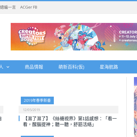
總編一言
ACGer FB
人
商品情報
萌新百科(仮)
星海航路
2019年春季新番
12/05/2019
自
【濕了濕了】《絲襪視界》第1話感想：「看一
看，醒腦提神；聽一聽，舒筋活絡」