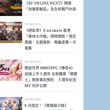
《RF ONLINE NEXT》開啟
「烏薩斯戰區」及全新戰鬥內容
05/08/2026
《絕區零》X animate 香港
「美味大作戰」限時開跑！限定
周邊、主題餐飲、專屬虛寶一次
蒐集
04/08/2026
開放世界 MMORPG《傳奇4》
迎接上市 5 週年 全新職業「精靈
士」開放事前預約 5 週年紀念
MV 同步公開
04/08/2026
8 月限定！《寒霜啟示錄》