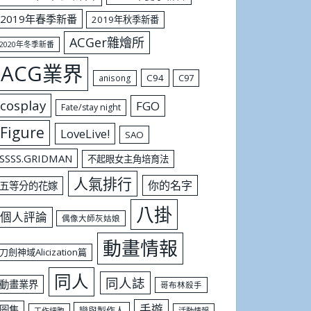
2019年春季新番
2019年秋季新番
ACGer雜燴所
2020年冬季新番
ACG業界
C94
C97
anisong
cosplay
FGO
Fate/stay night
Figure
LoveLive!
SAO
SSSS.GRIDMAN
不起眼女主角培育法
人氣排行
你的名字
五等分的花嫁
八掛
個人評論
偶像大師灰姑娘
動畫情報
刀劍神域Alicization篇
同人
同人誌
動畫業界
哥布林殺手
手遊
圖集
戀與製作人
工作細胞
活動情報