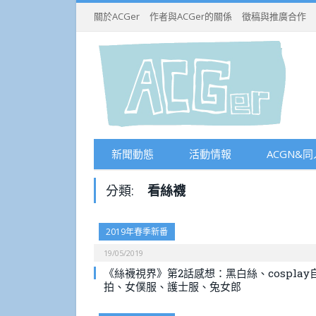
關於ACGer
作者與ACGer的關係
徵稿與推廣合作
新聞動態
活動情報
ACGN&同
分類:
看絲襪
2019年春季新番
19/05/2019
《絲襪視界》第2話感想：黑白絲、cosplay
拍、女僕服、護士服、兔女郎