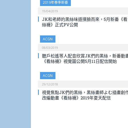
2019年春季新番
19/04/2019
JK和老師的黑絲味道撲臉而來，5月新番《看
絲襪》正式PV公開
ACGN
08/03/2019
聽戶松遙等人配音欣賞JK們的黑絲，新番動
《看絲襪》視覺圖公開5月11日配信開始
ACGN
29/12/2018
視覺焦點JK們的黑絲，黑絲畫師よむ插畫創
改編動畫《看絲襪》2019年夏天配信