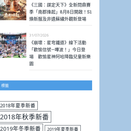
《三國：謀定天下》全新問鼎賽
季「南郡烽起」8月8日開啟！S1
煥新服及非遺蘇繡外觀新登場
31/07/2026
《崩壞：星穹鐵道》線下活動
「歡愉信號—嗶波！」今日登
場 歡愉星神阿哈降臨兒童新樂
園
標籤
2018年夏季新番
2018年秋季新番
2019年冬季新番
2019年夏季新番