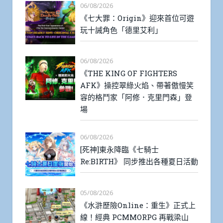
06/08/2026
《七大罪：Origin》迎來首位可遊
玩十誡角色「德里艾利」
06/08/2026
《THE KING OF FIGHTERS
AFK》操控翠綠火焰、帶著傲慢笑
容的格鬥家「阿修．克里門森」登
場
06/08/2026
[死神]東永降臨《七騎士
Re:BIRTH》 同步推出各種夏日活動
05/08/2026
《水滸歷險Online：重生》正式上
線！經典 PCMMORPG 再戰梁山