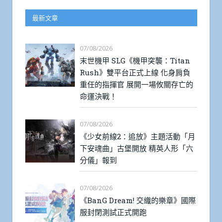
最新文章
07/08/2026
末世機甲 SLG《機甲突襲：Titan
Rush》雙平台正式上線 化身肩負
重任的指揮官 展開一場攸關存亡的
命運決戰！
07/08/2026
《少女前線2：追放》主題活動「月
下安魂曲」古堡開放 精英人形「六
分儀」報到
07/08/2026
《BanG Dream! 交織的樂章》國際
服封閉測試正式開跑