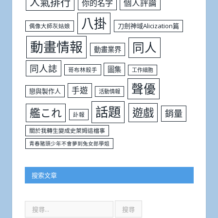
人氣排行
個人評論
你的名字
八掛
刀劍神域Alicization篇
偶像大師灰姑娘
動畫情報
同人
動畫業界
同人誌
圖集
哥布林殺手
工作細胞
聲優
手遊
戀與製作人
活動情報
話題
遊戲
艦これ
銷量
訃報
關於我轉生變成史萊姆這檔事
青春豬頭少年不會夢到兔女郎學姐
搜索文章