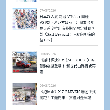
07/08/2026
日本超人氣 電競 VTuber 團體
VSPO!（ぶいすぽっ！）將於今年
夏天首度推出海外期間限定餐廳企
劃《Sail Beyond！～駛向更遠的
彼方～》
06/08/2026
《巔峰極速》x《MF GHOST》8/6
聯動震撼登場！ 新世代山路傳說再
臨
06/08/2026
《絕區零》X 7-ELEVEN 聯動正式
開跑！主題門市、實體周邊登場