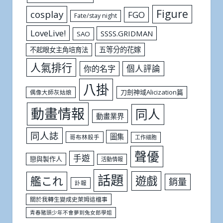
Figure
cosplay
FGO
Fate/stay night
LoveLive!
SSSS.GRIDMAN
SAO
五等分的花嫁
不起眼女主角培育法
人氣排行
個人評論
你的名字
八掛
刀劍神域Alicization篇
偶像大師灰姑娘
動畫情報
同人
動畫業界
同人誌
圖集
哥布林殺手
工作細胞
聲優
手遊
戀與製作人
活動情報
話題
遊戲
艦これ
銷量
訃報
關於我轉生變成史萊姆這檔事
青春豬頭少年不會夢到兔女郎學姐