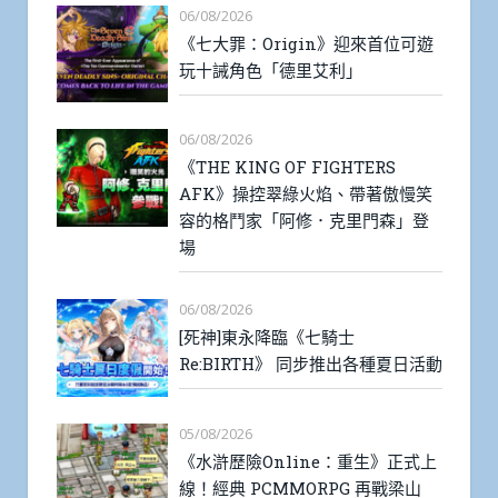
06/08/2026
《七大罪：Origin》迎來首位可遊
玩十誡角色「德里艾利」
06/08/2026
《THE KING OF FIGHTERS
AFK》操控翠綠火焰、帶著傲慢笑
容的格鬥家「阿修．克里門森」登
場
06/08/2026
[死神]東永降臨《七騎士
Re:BIRTH》 同步推出各種夏日活動
05/08/2026
《水滸歷險Online：重生》正式上
線！經典 PCMMORPG 再戰梁山