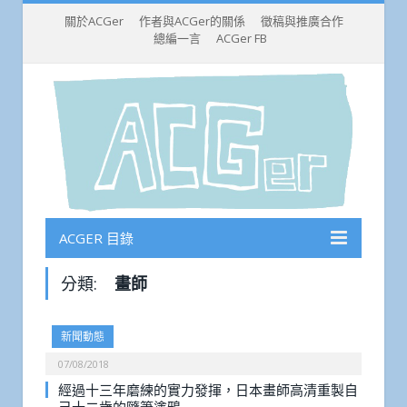
關於ACGer
作者與ACGer的關係
徵稿與推廣合作
總編一言
ACGer FB
ACGER 目錄
分類:
畫師
新聞動態
07/08/2018
經過十三年磨練的實力發揮，日本畫師高清重製自