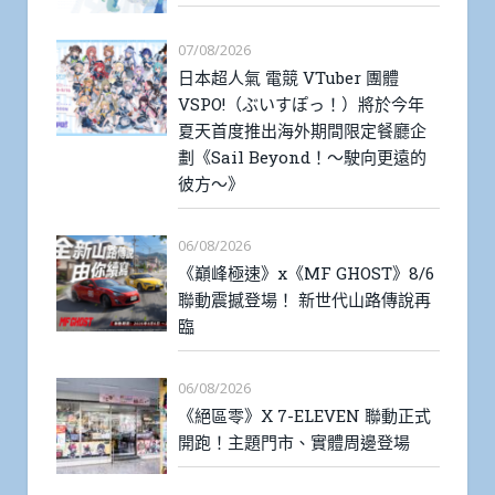
07/08/2026
日本超人氣 電競 VTuber 團體
VSPO!（ぶいすぽっ！）將於今年
夏天首度推出海外期間限定餐廳企
劃《Sail Beyond！～駛向更遠的
彼方～》
06/08/2026
《巔峰極速》x《MF GHOST》8/6
聯動震撼登場！ 新世代山路傳說再
臨
06/08/2026
《絕區零》X 7-ELEVEN 聯動正式
開跑！主題門市、實體周邊登場