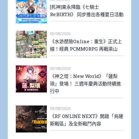
[死神]東永降臨《七騎士
Re:BIRTH》 同步推出各種夏日活動
05/08/2026
《水滸歷險Online：重生》正式上
線！經典 PCMMORPG 再戰梁山
05/08/2026
《神之塔：New World》「蓮梨
琅」登場！ 三週年慶典活動持續進
行中
05/08/2026
《RF ONLINE NEXT》開啟「烏薩
斯戰區」及全新戰鬥內容