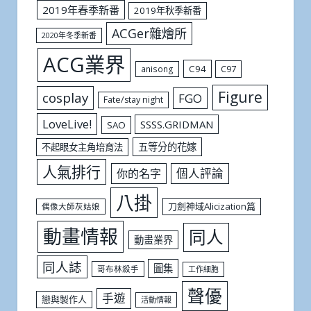
2019年春季新番
2019年秋季新番
ACGer雜燴所
2020年冬季新番
ACG業界
C94
C97
anisong
Figure
cosplay
FGO
Fate/stay night
LoveLive!
SSSS.GRIDMAN
SAO
五等分的花嫁
不起眼女主角培育法
人氣排行
個人評論
你的名字
八掛
刀劍神域Alicization篇
偶像大師灰姑娘
動畫情報
同人
動畫業界
同人誌
圖集
哥布林殺手
工作細胞
聲優
手遊
戀與製作人
活動情報