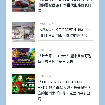
聯動震撼登場！ 新世代山路傳說再
臨
06/08/2026
《絕區零》X 7-ELEVEN 聯動正式
開跑！主題門市、實體周邊登場
06/08/2026
《七大罪：Origin》迎來首位可遊
玩十誡角色「德里艾利」
06/08/2026
《THE KING OF FIGHTERS
AFK》操控翠綠火焰、帶著傲慢笑
容的格鬥家「阿修．克里門森」登
場