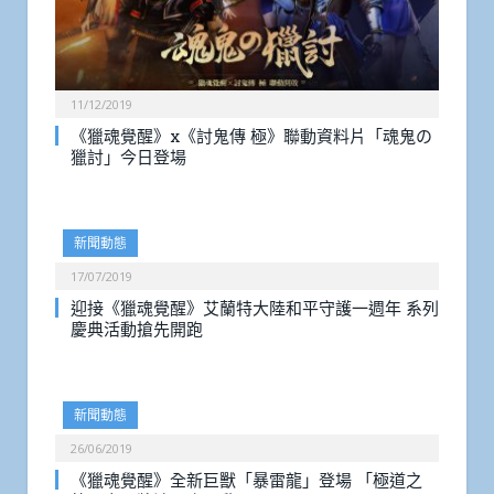
11/12/2019
《獵魂覺醒》x《討鬼傳 極》聯動資料片「魂鬼の
獵討」今日登場
新聞動態
17/07/2019
迎接《獵魂覺醒》艾蘭特大陸和平守護一週年 系列
慶典活動搶先開跑
新聞動態
26/06/2019
《獵魂覺醒》全新巨獸「暴雷龍」登場 「極道之