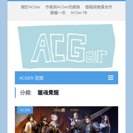
關於ACGer
作者與ACGer的關係
徵稿與推廣合作
總編一言
ACGer FB
ACGER 目錄
分類:
獵魂覺醒
ACGN