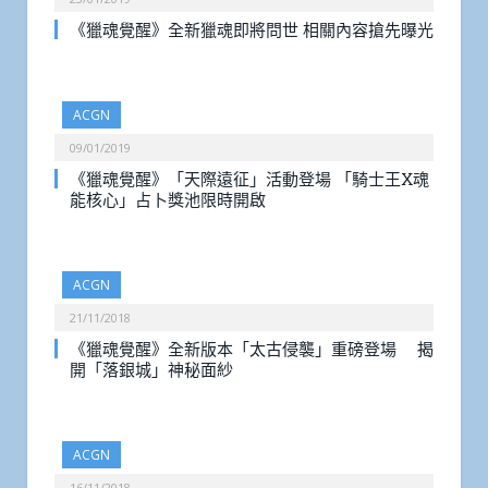
《獵魂覺醒》全新獵魂即將問世 相關內容搶先曝光
ACGN
09/01/2019
《獵魂覺醒》「天際遠征」活動登場 「騎士王X魂
能核心」占卜獎池限時開啟
ACGN
21/11/2018
《獵魂覺醒》全新版本「太古侵襲」重磅登場 揭
開「落銀城」神秘面紗
ACGN
16/11/2018