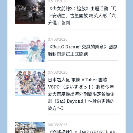
07/08/2026
《少女前線2：追放》主題活動「月
下安魂曲」古堡開放 精英人形「六
分儀」報到
07/08/2026
《BanG Dream! 交織的樂章》國際
服封閉測試正式開跑
07/08/2026
日本超人氣 電競 VTuber 團體
VSPO!（ぶいすぽっ！）將於今年
夏天首度推出海外期間限定餐廳企
劃《Sail Beyond！～駛向更遠的
彼方～》
06/08/2026
《巔峰極速》x《MF GHOST》8/6