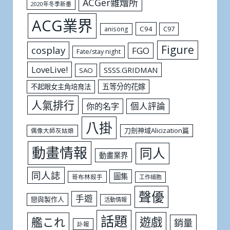
ACGer雜燴所
2020年冬季新番
ACG業界
C94
C97
anisong
Figure
cosplay
FGO
Fate/stay night
LoveLive!
SSSS.GRIDMAN
SAO
五等分的花嫁
不起眼女主角培育法
人氣排行
個人評論
你的名字
八掛
刀劍神域Alicization篇
偶像大師灰姑娘
動畫情報
同人
動畫業界
同人誌
圖集
哥布林殺手
工作細胞
聲優
手遊
戀與製作人
活動情報
話題
遊戲
艦これ
銷量
訃報