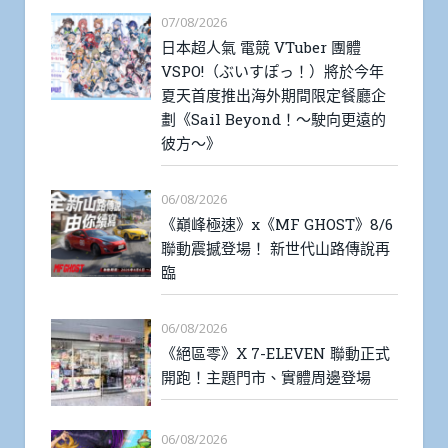
07/08/2026
日本超人氣 電競 VTuber 團體
VSPO!（ぶいすぽっ！）將於今年
夏天首度推出海外期間限定餐廳企
劃《Sail Beyond！～駛向更遠的
彼方～》
06/08/2026
《巔峰極速》x《MF GHOST》8/6
聯動震撼登場！ 新世代山路傳說再
臨
06/08/2026
《絕區零》X 7-ELEVEN 聯動正式
開跑！主題門市、實體周邊登場
06/08/2026