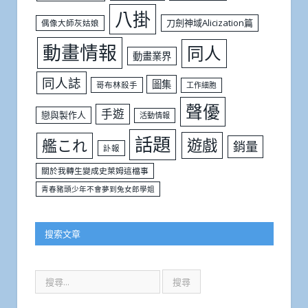
八掛
刀劍神域Alicization篇
偶像大師灰姑娘
動畫情報
同人
動畫業界
同人誌
圖集
哥布林殺手
工作細胞
聲優
手遊
戀與製作人
活動情報
話題
遊戲
艦これ
銷量
訃報
關於我轉生變成史萊姆這檔事
青春豬頭少年不會夢到兔女郎學姐
搜索文章