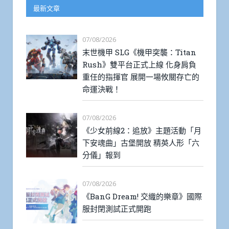
最新文章
07/08/2026
末世機甲 SLG《機甲突襲：Titan
Rush》雙平台正式上線 化身肩負
重任的指揮官 展開一場攸關存亡的
命運決戰！
07/08/2026
《少女前線2：追放》主題活動「月
下安魂曲」古堡開放 精英人形「六
分儀」報到
07/08/2026
《BanG Dream! 交織的樂章》國際
服封閉測試正式開跑