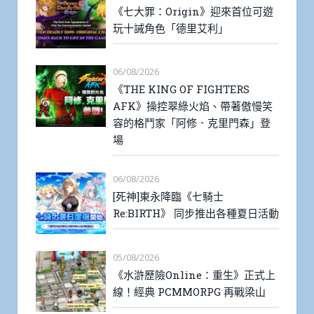
《七大罪：Origin》迎來首位可遊
玩十誡角色「德里艾利」
06/08/2026
《THE KING OF FIGHTERS
AFK》操控翠綠火焰、帶著傲慢笑
容的格鬥家「阿修．克里門森」登
場
06/08/2026
[死神]東永降臨《七騎士
Re:BIRTH》 同步推出各種夏日活動
05/08/2026
《水滸歷險Online：重生》正式上
線！經典 PCMMORPG 再戰梁山