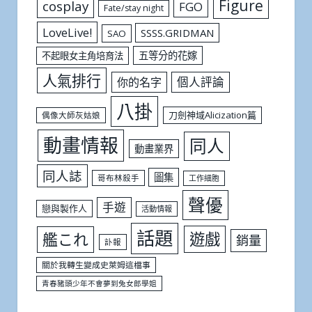
Figure
cosplay
FGO
Fate/stay night
LoveLive!
SSSS.GRIDMAN
SAO
五等分的花嫁
不起眼女主角培育法
人氣排行
個人評論
你的名字
八掛
刀劍神域Alicization篇
偶像大師灰姑娘
動畫情報
同人
動畫業界
同人誌
圖集
哥布林殺手
工作細胞
聲優
手遊
戀與製作人
活動情報
話題
遊戲
艦これ
銷量
訃報
關於我轉生變成史萊姆這檔事
青春豬頭少年不會夢到兔女郎學姐