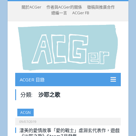
關於ACGer
作者與ACGer的關係
徵稿與推廣合作
總編一言
ACGer FB
ACGER 目錄
分類:
沙耶之歌
ACGN
09/07/2019
淒美的愛情故事「愛的戰士」虛淵玄代表作，遊戲