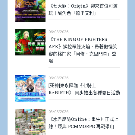
《七大罪：Origin》迎來首位可遊
玩十誡角色「德里艾利」
06/08/2026
《THE KING OF FIGHTERS
AFK》操控翠綠火焰、帶著傲慢笑
容的格鬥家「阿修．克里門森」登
場
06/08/2026
[死神]東永降臨《七騎士
Re:BIRTH》 同步推出各種夏日活動
05/08/2026
《水滸歷險Online：重生》正式上
線！經典 PCMMORPG 再戰梁山