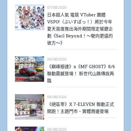
07/08/2026
日本超人氣 電競 VTuber 團體
VSPO!（ぶいすぽっ！）將於今年
夏天首度推出海外期間限定餐廳企
劃《Sail Beyond！～駛向更遠的
彼方～》
06/08/2026
《巔峰極速》x《MF GHOST》8/6
聯動震撼登場！ 新世代山路傳說再
臨
06/08/2026
《絕區零》X 7-ELEVEN 聯動正式
開跑！主題門市、實體周邊登場
06/08/2026