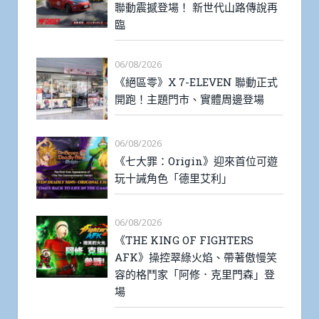
聯動震撼登場！ 新世代山路傳說再
臨
06/08/2026
《絕區零》X 7-ELEVEN 聯動正式
開跑！主題門市、實體周邊登場
06/08/2026
《七大罪：Origin》迎來首位可遊
玩十誡角色「德里艾利」
06/08/2026
《THE KING OF FIGHTERS
AFK》操控翠綠火焰、帶著傲慢笑
容的格鬥家「阿修．克里門森」登
場