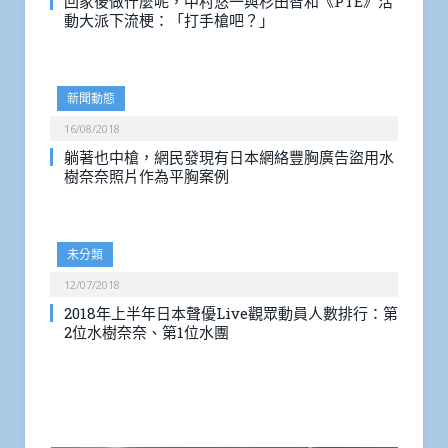
回家後做什麼呢，中村悠一與杉田智和《PTE》活
動大派下流梗：「打手槍吧？」
新聞動態
16/08/2018
躺著也中槍，網民發現有日本網絡豐胸廣告盜用水
樹奈奈照片作為平胸案例
未分類
12/07/2018
2018年上半年日本聲優Live觀眾動員人數排行：第
2位水樹奈奈、第1位水團