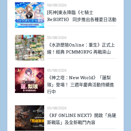
06/08/2026
[死神]東永降臨《七騎士
Re:BIRTH》 同步推出各種夏日活動
05/08/2026
《水滸歷險Online：重生》正式上
線！經典 PCMMORPG 再戰梁山
05/08/2026
《神之塔：New World》「蓮梨
琅」登場！ 三週年慶典活動持續進
行中
05/08/2026
《RF ONLINE NEXT》開啟「烏薩
斯戰區」及全新戰鬥內容