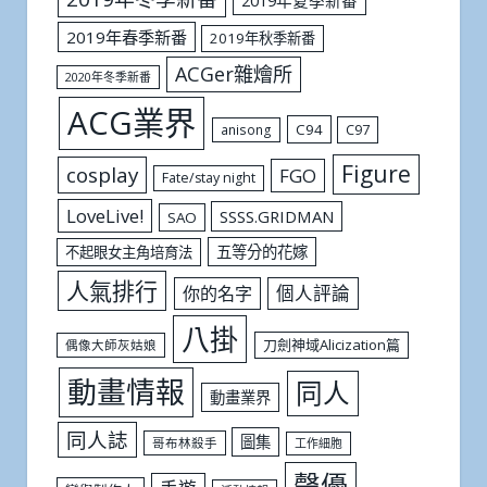
2019年春季新番
2019年秋季新番
ACGer雜燴所
2020年冬季新番
ACG業界
C94
C97
anisong
Figure
cosplay
FGO
Fate/stay night
LoveLive!
SSSS.GRIDMAN
SAO
五等分的花嫁
不起眼女主角培育法
人氣排行
個人評論
你的名字
八掛
刀劍神域Alicization篇
偶像大師灰姑娘
動畫情報
同人
動畫業界
同人誌
圖集
哥布林殺手
工作細胞
聲優