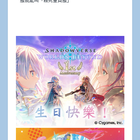
服就能叫「殺死童貞服」