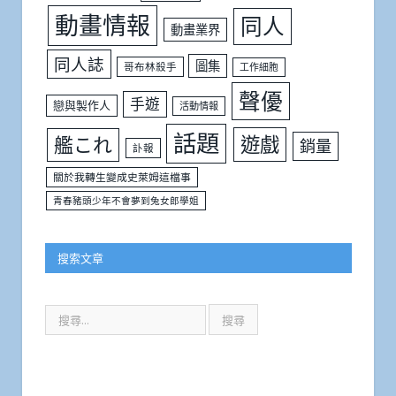
動畫情報
同人
動畫業界
同人誌
圖集
哥布林殺手
工作細胞
聲優
手遊
戀與製作人
活動情報
話題
遊戲
艦これ
銷量
訃報
關於我轉生變成史萊姆這檔事
青春豬頭少年不會夢到兔女郎學姐
搜索文章