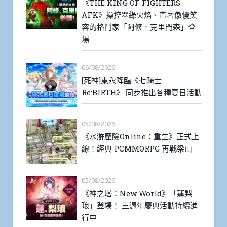
《THE KING OF FIGHTERS
AFK》操控翠綠火焰、帶著傲慢笑
容的格鬥家「阿修．克里門森」登
場
06/08/2026
[死神]東永降臨《七騎士
Re:BIRTH》 同步推出各種夏日活動
05/08/2026
《水滸歷險Online：重生》正式上
線！經典 PCMMORPG 再戰梁山
05/08/2026
《神之塔：New World》「蓮梨
琅」登場！ 三週年慶典活動持續進
行中