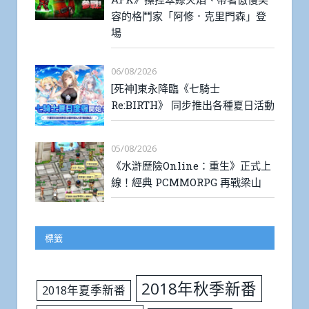
容的格鬥家「阿修．克里門森」登
場
06/08/2026
[死神]東永降臨《七騎士
Re:BIRTH》 同步推出各種夏日活動
05/08/2026
《水滸歷險Online：重生》正式上
線！經典 PCMMORPG 再戰梁山
標籤
2018年秋季新番
2018年夏季新番