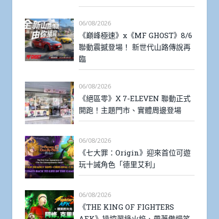
06/08/2026
《巔峰極速》x《MF GHOST》8/6
聯動震撼登場！ 新世代山路傳說再
臨
06/08/2026
《絕區零》X 7-ELEVEN 聯動正式
開跑！主題門市、實體周邊登場
06/08/2026
《七大罪：Origin》迎來首位可遊
玩十誡角色「德里艾利」
06/08/2026
《THE KING OF FIGHTERS
AFK》操控翠綠火焰、帶著傲慢笑