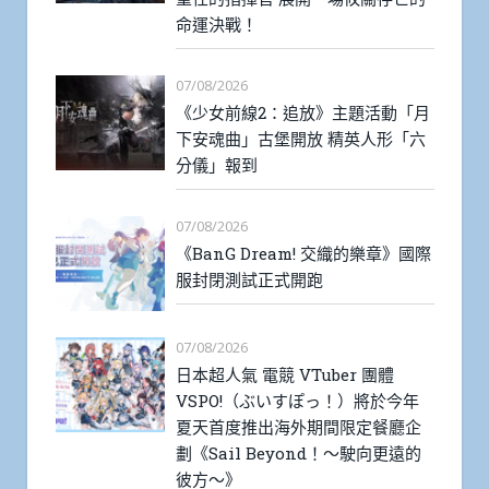
命運決戰！
07/08/2026
《少女前線2：追放》主題活動「月
下安魂曲」古堡開放 精英人形「六
分儀」報到
07/08/2026
《BanG Dream! 交織的樂章》國際
服封閉測試正式開跑
07/08/2026
日本超人氣 電競 VTuber 團體
VSPO!（ぶいすぽっ！）將於今年
夏天首度推出海外期間限定餐廳企
劃《Sail Beyond！～駛向更遠的
彼方～》