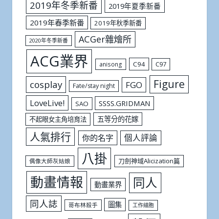
2019年冬季新番
2019年夏季新番
2019年春季新番
2019年秋季新番
ACGer雜燴所
2020年冬季新番
ACG業界
C94
C97
anisong
Figure
cosplay
FGO
Fate/stay night
LoveLive!
SSSS.GRIDMAN
SAO
五等分的花嫁
不起眼女主角培育法
人氣排行
個人評論
你的名字
八掛
刀劍神域Alicization篇
偶像大師灰姑娘
動畫情報
同人
動畫業界
同人誌
圖集
哥布林殺手
工作細胞