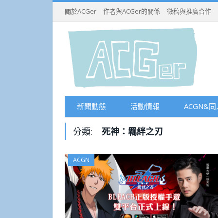
關於ACGer
作者與ACGer的關係
徵稿與推廣合作
新聞動態
活動情報
ACGN&同
分類:
死神：羈絆之刃
ACGN