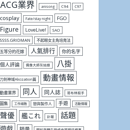
ACG業界
C94
C97
anisong
cosplay
FGO
Fate/stay night
Figure
LoveLive!
SAO
SSSS.GRIDMAN
不起眼女主角培育法
人氣排行
你的名字
五等分的花嫁
八掛
個人評論
偶像大師灰姑娘
動畫情報
刀劍神域Alicization篇
同人
同人誌
動畫業界
哥布林殺手
手遊
圖集
戀與製作人
工作細胞
活動情報
話題
聲優
艦これ
訃報
遊戲
銷量
關於我轉生變成史萊姆這檔事