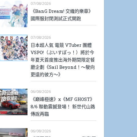
07/08/2026
《BanG Dream! 交織的樂章》
國際服封閉測試正式開跑
07/08/2026
日本超人氣 電競 VTuber 團體
VSPO!（ぶいすぽっ！）將於今
年夏天首度推出海外期間限定餐
廳企劃《Sail Beyond！～駛向
更遠的彼方～》
06/08/2026
《巔峰極速》x《MF GHOST》
8/6 聯動震撼登場！ 新世代山路
傳說再臨
06/08/2026