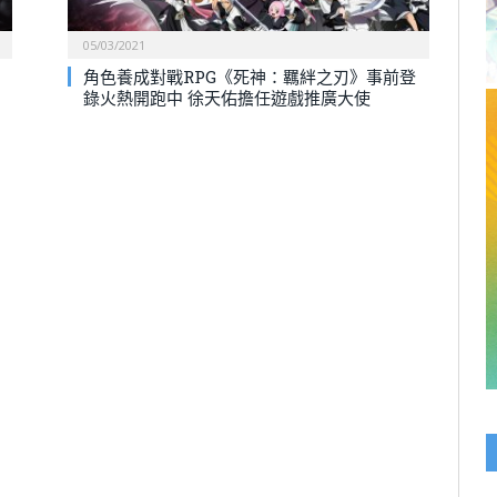
05/03/2021
角色養成對戰RPG《死神：羈絆之刃》事前登
錄火熱開跑中 徐天佑擔任遊戲推廣大使