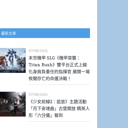
最新文章
07/08/2026
末世機甲 SLG《機甲突襲：
Titan Rush》雙平台正式上線
化身肩負重任的指揮官 展開一場
攸關存亡的命運決戰！
07/08/2026
《少女前線2：追放》主題活動
「月下安魂曲」古堡開放 精英人
形「六分儀」報到