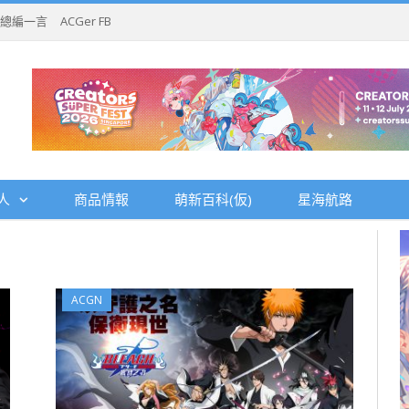
總編一言
ACGer FB
人
商品情報
萌新百科(仮)
星海航路
ACGN