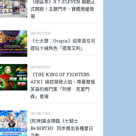
《絕區零》X 7-ELEVEN 聯動正
式開跑！主題門市、實體周邊登
場
06/08/2026
《七大罪：Origin》迎來首位可
遊玩十誡角色「德里艾利」
06/08/2026
《THE KING OF FIGHTERS
AFK》操控翠綠火焰、帶著傲慢
笑容的格鬥家「阿修．克里門
森」登場
06/08/2026
[死神]東永降臨《七騎士
Re:BIRTH》 同步推出各種夏日
活動