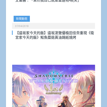
艾蕾醬：「果然我自己就是聖遺物嗎(笑」
新聞動態
07/04/2018
【遠坂家今天的飯】遠坂凜聲優植田佳奈重現《衛
宮家今天的飯》鮭魚蘑菇黃油錫紙燒烤