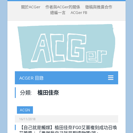
關於ACGer
作者與ACGer的關係
徵稿與推廣合作
總編一言
ACGer FB
ACGER 目錄
分類:
植田佳奈
ACGN
16/11/2018
【自己就是觸媒】植田佳奈FGO艾蕾複刻成功召喚