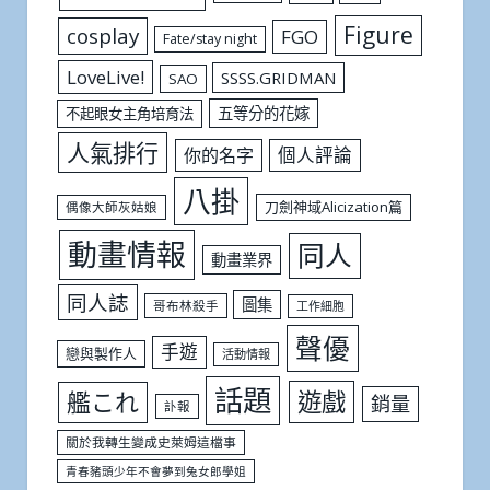
Figure
cosplay
FGO
Fate/stay night
LoveLive!
SSSS.GRIDMAN
SAO
五等分的花嫁
不起眼女主角培育法
人氣排行
個人評論
你的名字
八掛
刀劍神域Alicization篇
偶像大師灰姑娘
動畫情報
同人
動畫業界
同人誌
圖集
哥布林殺手
工作細胞
聲優
手遊
戀與製作人
活動情報
話題
遊戲
艦これ
銷量
訃報
關於我轉生變成史萊姆這檔事
青春豬頭少年不會夢到兔女郎學姐