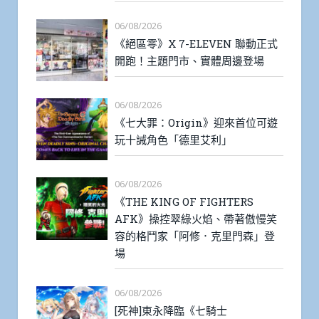
06/08/2026
《絕區零》X 7-ELEVEN 聯動正式
開跑！主題門市、實體周邊登場
06/08/2026
《七大罪：Origin》迎來首位可遊
玩十誡角色「德里艾利」
06/08/2026
《THE KING OF FIGHTERS
AFK》操控翠綠火焰、帶著傲慢笑
容的格鬥家「阿修．克里門森」登
場
06/08/2026
[死神]東永降臨《七騎士