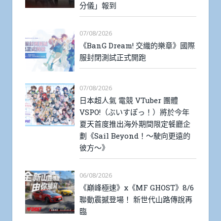
分儀」報到
07/08/2026
《BanG Dream! 交織的樂章》國際
服封閉測試正式開跑
07/08/2026
日本超人氣 電競 VTuber 團體
VSPO!（ぶいすぽっ！）將於今年
夏天首度推出海外期間限定餐廳企
劃《Sail Beyond！～駛向更遠的
彼方～》
06/08/2026
《巔峰極速》x《MF GHOST》8/6
聯動震撼登場！ 新世代山路傳說再
臨