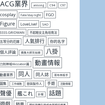
ACG業界
C94
C97
anisong
cosplay
FGO
Fate/stay night
Figure
LoveLive!
SAO
SSSS.GRIDMAN
不起眼女主角培育法
人氣排行
你的名字
五等分的花嫁
八掛
個人評論
偶像大師灰姑娘
動畫情報
刀劍神域Alicization篇
同人
同人誌
動畫業界
哥布林殺手
手遊
圖集
戀與製作人
工作細胞
活動情報
話題
聲優
艦これ
訃報
遊戲
銷量
關於我轉生變成史萊姆這檔事