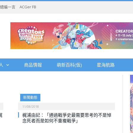
總編一言
ACGer FB
人
商品情報
萌新百科(仮)
星海航路
新聞動態
11/08/2018
梶
梶浦由記：「通過戰爭史最需要思考的不是悼
念死者而是如何不重複戰爭」