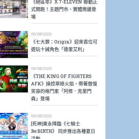
《絕區零》X 7-ELEVEN 聯動正
式開跑！主題門市、實體周邊登
場
06/08/2026
《七大罪：Origin》迎來首位可
遊玩十誡角色「德里艾利」
06/08/2026
《THE KING OF FIGHTERS
AFK》操控翠綠火焰、帶著傲慢
笑容的格鬥家「阿修．克里門
森」登場
06/08/2026
[死神]東永降臨《七騎士
Re:BIRTH》 同步推出各種夏日
活動