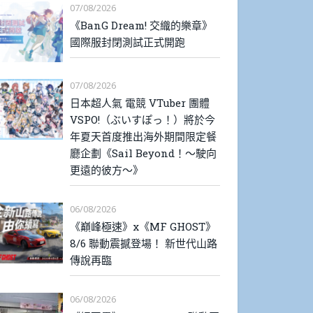
07/08/2026
《BanG Dream! 交織的樂章》
國際服封閉測試正式開跑
07/08/2026
日本超人氣 電競 VTuber 團體
VSPO!（ぶいすぽっ！）將於今
年夏天首度推出海外期間限定餐
廳企劃《Sail Beyond！～駛向
更遠的彼方～》
06/08/2026
《巔峰極速》x《MF GHOST》
8/6 聯動震撼登場！ 新世代山路
傳說再臨
06/08/2026