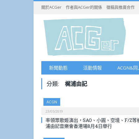
關於ACGer
作者與ACGer的關係
徵稿與推廣合作
新聞動態
活動情報
ACGN&同
分類:
梶浦由記
ACGN
23/05/2019
率領眾歌姬演出，SAO、小圓、空境、F/Z等
浦由記音樂會香港場8月4日舉行