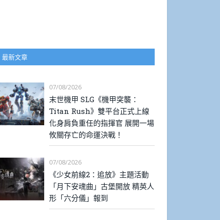
最新文章
07/08/2026
末世機甲 SLG《機甲突襲：
Titan Rush》雙平台正式上線
化身肩負重任的指揮官 展開一場
攸關存亡的命運決戰！
07/08/2026
《少女前線2：追放》主題活動
「月下安魂曲」古堡開放 精英人
形「六分儀」報到