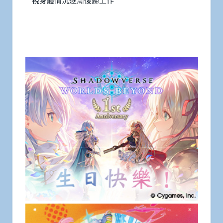
視身體情況逐漸復歸工作