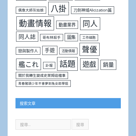
八掛
刀劍神域Alicization篇
偶像大師灰姑娘
動畫情報
同人
動畫業界
同人誌
圖集
哥布林殺手
工作細胞
聲優
手遊
戀與製作人
活動情報
話題
遊戲
艦これ
銷量
訃報
關於我轉生變成史萊姆這檔事
青春豬頭少年不會夢到兔女郎學姐
搜索文章