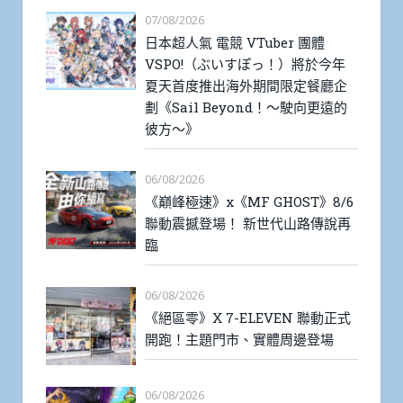
07/08/2026
日本超人氣 電競 VTuber 團體
VSPO!（ぶいすぽっ！）將於今年
夏天首度推出海外期間限定餐廳企
劃《Sail Beyond！～駛向更遠的
彼方～》
06/08/2026
《巔峰極速》x《MF GHOST》8/6
聯動震撼登場！ 新世代山路傳說再
臨
06/08/2026
《絕區零》X 7-ELEVEN 聯動正式
開跑！主題門市、實體周邊登場
06/08/2026