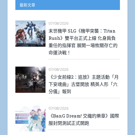
最新文章
07/08/2026
末世機甲 SLG《機甲突襲：Titan
Rush》雙平台正式上線 化身肩負
重任的指揮官 展開一場攸關存亡的
命運決戰！
07/08/2026
《少女前線2：追放》主題活動「月
下安魂曲」古堡開放 精英人形「六
分儀」報到
07/08/2026
《BanG Dream! 交織的樂章》國際
服封閉測試正式開跑