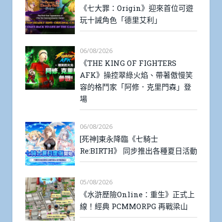
《七大罪：Origin》迎來首位可遊
玩十誡角色「德里艾利」
06/08/2026
《THE KING OF FIGHTERS
AFK》操控翠綠火焰、帶著傲慢笑
容的格鬥家「阿修．克里門森」登
場
06/08/2026
[死神]東永降臨《七騎士
Re:BIRTH》 同步推出各種夏日活動
05/08/2026
《水滸歷險Online：重生》正式上
線！經典 PCMMORPG 再戰梁山