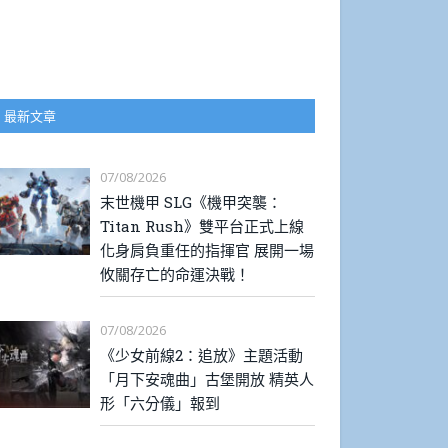
最新文章
07/08/2026
末世機甲 SLG《機甲突襲：
Titan Rush》雙平台正式上線
化身肩負重任的指揮官 展開一場
攸關存亡的命運決戰！
07/08/2026
《少女前線2：追放》主題活動
「月下安魂曲」古堡開放 精英人
形「六分儀」報到