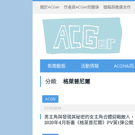
關於ACGer
作者與ACGer的關係
徵稿與推廣合作
新聞動態
活動情報
ACGN&同
分類:
格萊普尼爾
ACGN
27/12/2019
男主角與發現其秘密的女主角合體迎戰敵人，
2020年4月新番《格萊普尼爾》PV第1彈公開