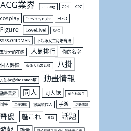
ACG業界
C94
C97
anisong
cosplay
FGO
Fate/stay night
Figure
LoveLive!
SAO
SSSS.GRIDMAN
不起眼女主角培育法
人氣排行
你的名字
五等分的花嫁
八掛
個人評論
偶像大師灰姑娘
動畫情報
刀劍神域Alicization篇
同人
同人誌
動畫業界
哥布林殺手
手遊
圖集
戀與製作人
工作細胞
活動情報
話題
聲優
艦これ
訃報
遊戲
銷量
關於我轉生變成史萊姆這檔事