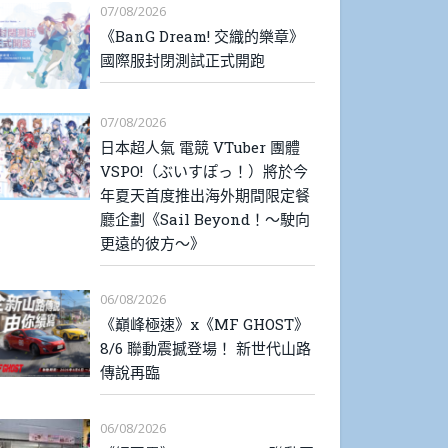
07/08/2026
《BanG Dream! 交織的樂章》
國際服封閉測試正式開跑
07/08/2026
日本超人氣 電競 VTuber 團體
VSPO!（ぶいすぽっ！）將於今
年夏天首度推出海外期間限定餐
廳企劃《Sail Beyond！～駛向
更遠的彼方～》
06/08/2026
《巔峰極速》x《MF GHOST》
8/6 聯動震撼登場！ 新世代山路
傳說再臨
06/08/2026