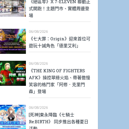
《絕區零》X 7-ELEVEN 聯動正
式開跑！主題門市、實體周邊登
場
06/08/2026
《七大罪：Origin》迎來首位可
遊玩十誡角色「德里艾利」
06/08/2026
《THE KING OF FIGHTERS
AFK》操控翠綠火焰、帶著傲慢
笑容的格鬥家「阿修．克里門
森」登場
06/08/2026
[死神]東永降臨《七騎士
Re:BIRTH》 同步推出各種夏日
活動