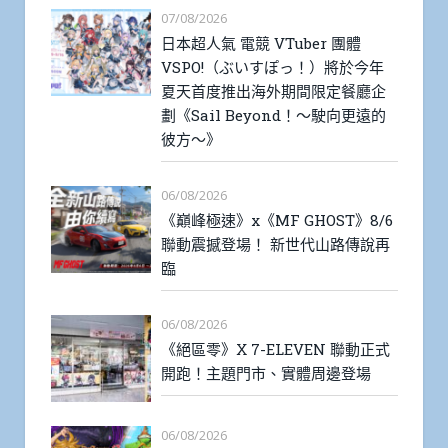
07/08/2026
日本超人氣 電競 VTuber 團體
VSPO!（ぶいすぽっ！）將於今年
夏天首度推出海外期間限定餐廳企
劃《Sail Beyond！～駛向更遠的
彼方～》
06/08/2026
《巔峰極速》x《MF GHOST》8/6
聯動震撼登場！ 新世代山路傳說再
臨
06/08/2026
《絕區零》X 7-ELEVEN 聯動正式
開跑！主題門市、實體周邊登場
06/08/2026