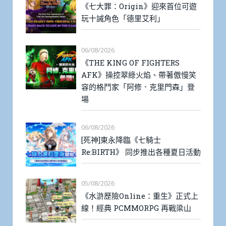
《七大罪：Origin》迎來首位可遊
玩十誡角色「德里艾利」
06/08/2026
《THE KING OF FIGHTERS
AFK》操控翠綠火焰、帶著傲慢笑
容的格鬥家「阿修．克里門森」登
場
06/08/2026
[死神]東永降臨《七騎士
Re:BIRTH》 同步推出各種夏日活動
05/08/2026
《水滸歷險Online：重生》正式上
線！經典 PCMMORPG 再戰梁山