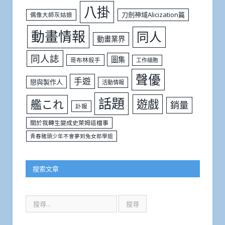
八掛
刀劍神域Alicization篇
偶像大師灰姑娘
動畫情報
同人
動畫業界
同人誌
圖集
哥布林殺手
工作細胞
聲優
手遊
戀與製作人
活動情報
話題
遊戲
艦これ
銷量
訃報
關於我轉生變成史萊姆這檔事
青春豬頭少年不會夢到兔女郎學姐
搜索文章