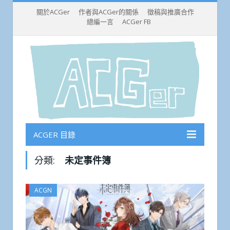
關於ACGer
作者與ACGer的關係
徵稿與推廣合作
總編一言
ACGer FB
ACGER 目錄
分類:
未定事件簿
ACGN