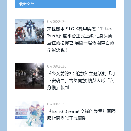
最新文章
07/08/2026
末世機甲 SLG《機甲突襲：Titan
Rush》雙平台正式上線 化身肩負
重任的指揮官 展開一場攸關存亡的
命運決戰！
07/08/2026
《少女前線2：追放》主題活動「月
下安魂曲」古堡開放 精英人形「六
分儀」報到
07/08/2026
《BanG Dream! 交織的樂章》國際
服封閉測試正式開跑