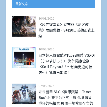
最新文章
10/08/2026
《境界守望者》宣布與《刺客教
條》展開聯動，8月20日活動正式上
線
10/08/2026
日本超人氣電競VTuber團體 VSPO!
（ぶいすぽっ！） 海外限定企劃
《Sail Beyond！～駛向更遠的彼
方～》驚喜再加碼！
07/08/2026
末世機甲 SLG《機甲突襲：Titan
Rush》雙平台正式上線 化身肩負
重任的指揮官 展開一場攸關存亡的