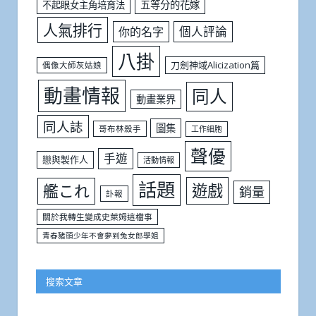
五等分的花嫁
不起眼女主角培育法
人氣排行
個人評論
你的名字
八掛
刀劍神域Alicization篇
偶像大師灰姑娘
動畫情報
同人
動畫業界
同人誌
圖集
哥布林殺手
工作細胞
聲優
手遊
戀與製作人
活動情報
話題
遊戲
艦これ
銷量
訃報
關於我轉生變成史萊姆這檔事
青春豬頭少年不會夢到兔女郎學姐
搜索文章