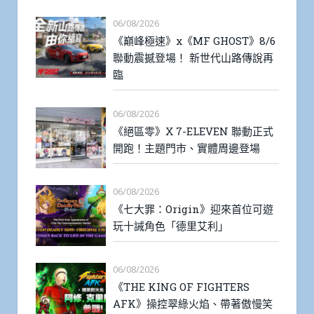
06/08/2026
《巔峰極速》x《MF GHOST》8/6
聯動震撼登場！ 新世代山路傳說再
臨
06/08/2026
《絕區零》X 7-ELEVEN 聯動正式
開跑！主題門市、實體周邊登場
06/08/2026
《七大罪：Origin》迎來首位可遊
玩十誡角色「德里艾利」
06/08/2026
《THE KING OF FIGHTERS
AFK》操控翠綠火焰、帶著傲慢笑