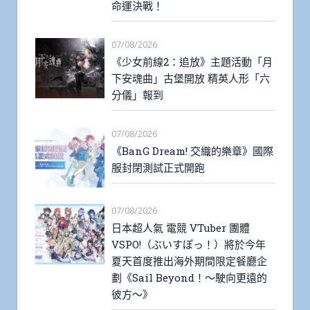
命運決戰！
07/08/2026
《少女前線2：追放》主題活動「月
下安魂曲」古堡開放 精英人形「六
分儀」報到
07/08/2026
《BanG Dream! 交織的樂章》國際
服封閉測試正式開跑
07/08/2026
日本超人氣 電競 VTuber 團體
VSPO!（ぶいすぽっ！）將於今年
夏天首度推出海外期間限定餐廳企
劃《Sail Beyond！～駛向更遠的
彼方～》