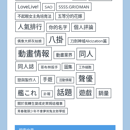
LoveLive!
SSSS.GRIDMAN
SAO
五等分的花嫁
不起眼女主角培育法
人氣排行
個人評論
你的名字
八掛
刀劍神域Alicization篇
偶像大師灰姑娘
動畫情報
同人
動畫業界
同人誌
圖集
哥布林殺手
工作細胞
聲優
手遊
戀與製作人
活動情報
話題
遊戲
艦これ
銷量
訃報
關於我轉生變成史萊姆這檔事
青春豬頭少年不會夢到兔女郎學姐
搜索文章