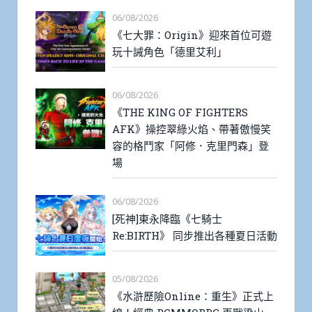
06/08/2026
《七大罪：Origin》迎來首位可遊
玩十誡角色「德里艾利」
06/08/2026
《THE KING OF FIGHTERS
AFK》操控翠綠火焰、帶著傲慢笑
容的格鬥家「阿修．克里門森」登
場
06/08/2026
[死神]東永降臨《七騎士
Re:BIRTH》 同步推出各種夏日活動
05/08/2026
《水滸歷險Online：重生》正式上