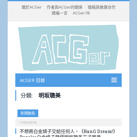
關於ACGer
作者與ACGer的關係
徵稿與推廣合作
總編一言
ACGer FB
ACGER 目錄
分類:
明坂聰美
新聞動態
17/09/2018
不想將白金燐子交給任何人，《BanG Dream!》