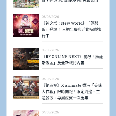
線！經典 PCMMORPG 再戰梁山
05/08/2026
《神之塔：New World》「蓮梨
琅」登場！ 三週年慶典活動持續進
行中
05/08/2026
《RF ONLINE NEXT》開啟「烏薩
斯戰區」及全新戰鬥內容
05/08/2026
《絕區零》X animate 香港「美味
大作戰」限時開跑！限定周邊、主
題餐飲、專屬虛寶一次蒐集
04/08/2026