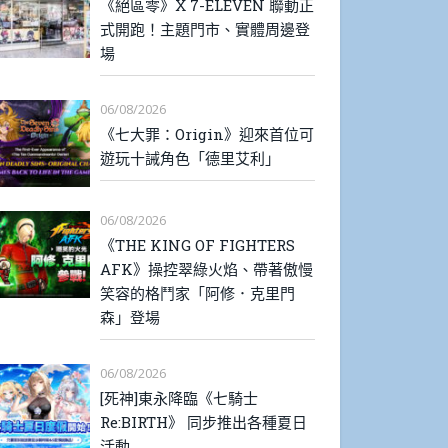
《絕區零》X 7-ELEVEN 聯動正
式開跑！主題門市、實體周邊登
場
06/08/2026
《七大罪：Origin》迎來首位可
遊玩十誡角色「德里艾利」
06/08/2026
《THE KING OF FIGHTERS
AFK》操控翠綠火焰、帶著傲慢
笑容的格鬥家「阿修．克里門
森」登場
06/08/2026
[死神]東永降臨《七騎士
Re:BIRTH》 同步推出各種夏日
活動