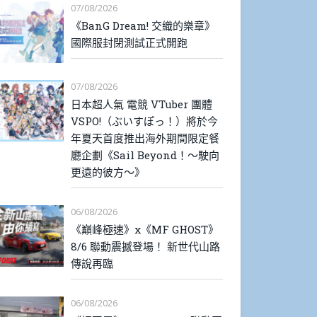
07/08/2026
《BanG Dream! 交織的樂章》
國際服封閉測試正式開跑
07/08/2026
日本超人氣 電競 VTuber 團體
VSPO!（ぶいすぽっ！）將於今
年夏天首度推出海外期間限定餐
廳企劃《Sail Beyond！～駛向
更遠的彼方～》
06/08/2026
《巔峰極速》x《MF GHOST》
8/6 聯動震撼登場！ 新世代山路
傳說再臨
06/08/2026