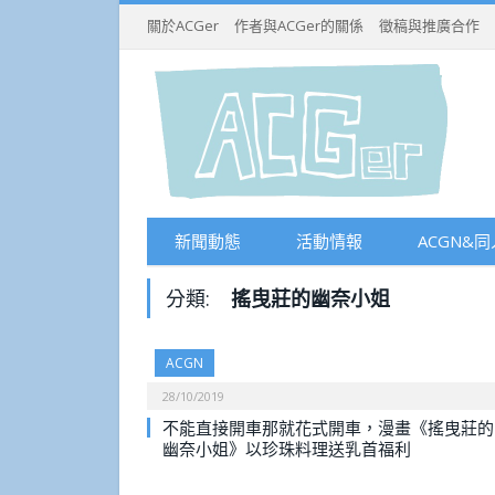
關於ACGer
作者與ACGer的關係
徵稿與推廣合作
新聞動態
活動情報
ACGN&同
分類:
搖曳莊的幽奈小姐
ACGN
28/10/2019
不能直接開車那就花式開車，漫畫《搖曳莊的
幽奈小姐》以珍珠料理送乳首福利