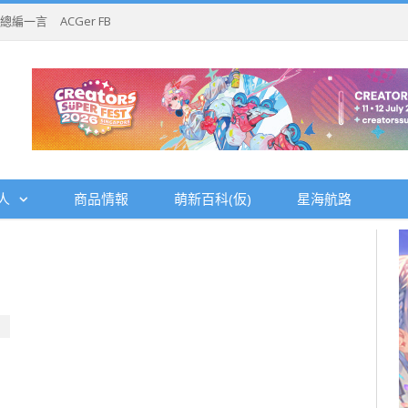
總編一言
ACGer FB
人
商品情報
萌新百科(仮)
星海航路