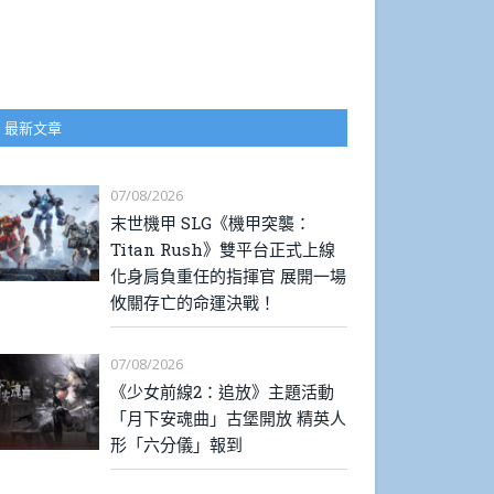
最新文章
07/08/2026
末世機甲 SLG《機甲突襲：
Titan Rush》雙平台正式上線
化身肩負重任的指揮官 展開一場
攸關存亡的命運決戰！
07/08/2026
《少女前線2：追放》主題活動
「月下安魂曲」古堡開放 精英人
形「六分儀」報到