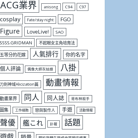
ACG業界
C94
C97
anisong
cosplay
FGO
Fate/stay night
Figure
LoveLive!
SAO
SSSS.GRIDMAN
不起眼女主角培育法
人氣排行
你的名字
五等分的花嫁
八掛
個人評論
偶像大師灰姑娘
動畫情報
刀劍神域Alicization篇
同人
同人誌
動畫業界
哥布林殺手
手遊
圖集
戀與製作人
工作細胞
活動情報
話題
聲優
艦これ
訃報
遊戲
銷量
關於我轉生變成史萊姆這檔事