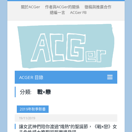
關於ACGer
作者與ACGer的關係
徵稿與推廣合作
總編一言
ACGer FB
ACGER 目錄
分類:
戰×戀
2019年秋季新番
19/11/2019
讓女武神們陪你渡過”熾熱”的聖誕節，《戰×戀》女