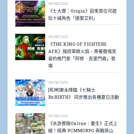
06/08/2026
《七大罪：Origin》迎來首位可遊
玩十誡角色「德里艾利」
06/08/2026
《THE KING OF FIGHTERS
AFK》操控翠綠火焰、帶著傲慢笑
容的格鬥家「阿修．克里門森」登
場
06/08/2026
[死神]東永降臨《七騎士
Re:BIRTH》 同步推出各種夏日活動
05/08/2026
《水滸歷險Online：重生》正式上
線！經典 PCMMORPG 再戰梁山