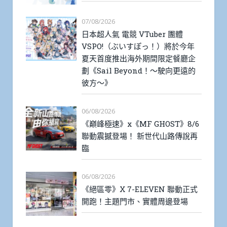
07/08/2026
日本超人氣 電競 VTuber 團體
VSPO!（ぶいすぽっ！）將於今年
夏天首度推出海外期間限定餐廳企
劃《Sail Beyond！～駛向更遠的
彼方～》
06/08/2026
《巔峰極速》x《MF GHOST》8/6
聯動震撼登場！ 新世代山路傳說再
臨
06/08/2026
《絕區零》X 7-ELEVEN 聯動正式
開跑！主題門市、實體周邊登場