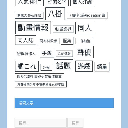
人氣排行
個人評論
你的名字
八掛
刀劍神域Alicization篇
偶像大師灰姑娘
動畫情報
同人
動畫業界
同人誌
圖集
哥布林殺手
工作細胞
聲優
手遊
戀與製作人
活動情報
話題
遊戲
艦これ
銷量
訃報
關於我轉生變成史萊姆這檔事
青春豬頭少年不會夢到兔女郎學姐
搜索文章