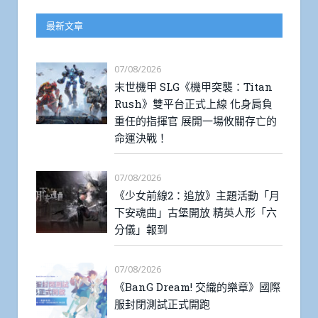
最新文章
07/08/2026
末世機甲 SLG《機甲突襲：Titan
Rush》雙平台正式上線 化身肩負
重任的指揮官 展開一場攸關存亡的
命運決戰！
07/08/2026
《少女前線2：追放》主題活動「月
下安魂曲」古堡開放 精英人形「六
分儀」報到
07/08/2026
《BanG Dream! 交織的樂章》國際
服封閉測試正式開跑