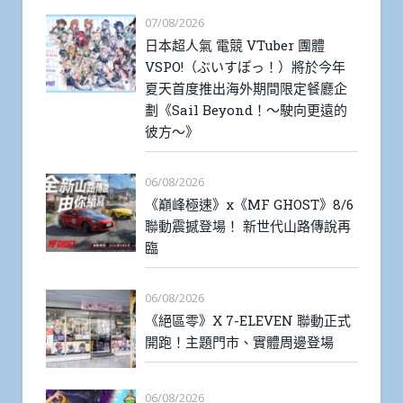
07/08/2026
日本超人氣 電競 VTuber 團體
VSPO!（ぶいすぽっ！）將於今年
夏天首度推出海外期間限定餐廳企
劃《Sail Beyond！～駛向更遠的
彼方～》
06/08/2026
《巔峰極速》x《MF GHOST》8/6
聯動震撼登場！ 新世代山路傳說再
臨
06/08/2026
《絕區零》X 7-ELEVEN 聯動正式
開跑！主題門市、實體周邊登場
06/08/2026