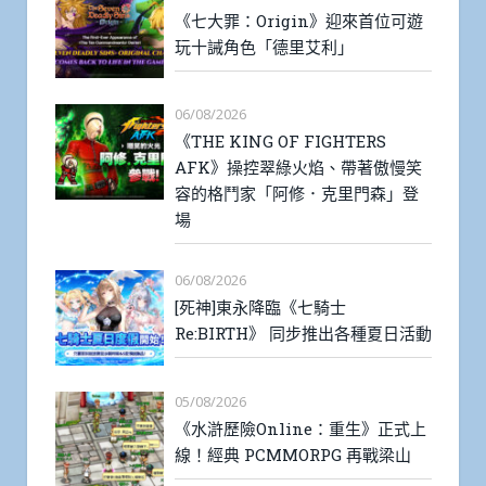
《七大罪：Origin》迎來首位可遊
玩十誡角色「德里艾利」
06/08/2026
《THE KING OF FIGHTERS
AFK》操控翠綠火焰、帶著傲慢笑
容的格鬥家「阿修．克里門森」登
場
06/08/2026
[死神]東永降臨《七騎士
Re:BIRTH》 同步推出各種夏日活動
05/08/2026
《水滸歷險Online：重生》正式上
線！經典 PCMMORPG 再戰梁山