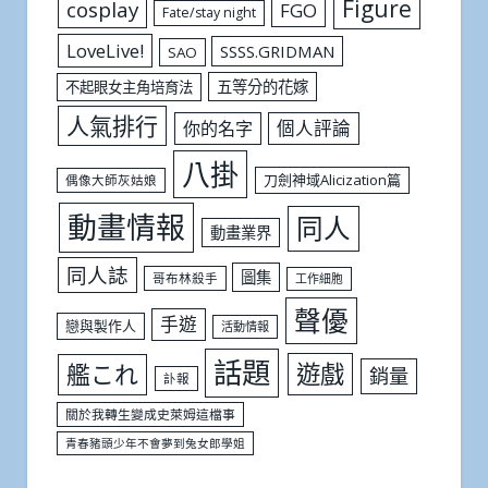
Figure
cosplay
FGO
Fate/stay night
LoveLive!
SSSS.GRIDMAN
SAO
五等分的花嫁
不起眼女主角培育法
人氣排行
個人評論
你的名字
八掛
刀劍神域Alicization篇
偶像大師灰姑娘
動畫情報
同人
動畫業界
同人誌
圖集
哥布林殺手
工作細胞
聲優
手遊
戀與製作人
活動情報
話題
遊戲
艦これ
銷量
訃報
關於我轉生變成史萊姆這檔事
青春豬頭少年不會夢到兔女郎學姐