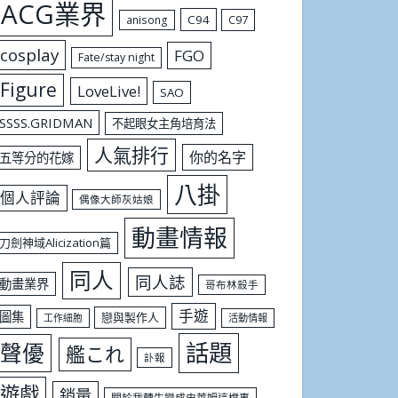
ACG業界
C94
C97
anisong
cosplay
FGO
Fate/stay night
Figure
LoveLive!
SAO
SSSS.GRIDMAN
不起眼女主角培育法
人氣排行
你的名字
五等分的花嫁
八掛
個人評論
偶像大師灰姑娘
動畫情報
刀劍神域Alicization篇
同人
同人誌
動畫業界
哥布林殺手
手遊
圖集
戀與製作人
工作細胞
活動情報
話題
聲優
艦これ
訃報
遊戲
銷量
關於我轉生變成史萊姆這檔事