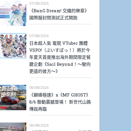
07/08/2026
《BanG Dream! 交織的樂章》
國際服封閉測試正式開跑
07/08/2026
日本超人氣 電競 VTuber 團體
VSPO!（ぶいすぽっ！）將於今
年夏天首度推出海外期間限定餐
廳企劃《Sail Beyond！～駛向
更遠的彼方～》
06/08/2026
《巔峰極速》x《MF GHOST》
8/6 聯動震撼登場！ 新世代山路
傳說再臨
06/08/2026