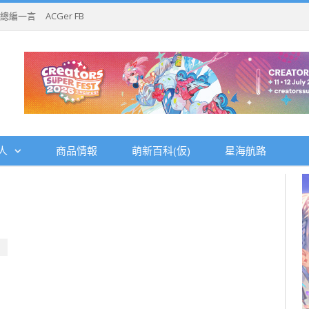
總編一言
ACGer FB
人
商品情報
萌新百科(仮)
星海航路