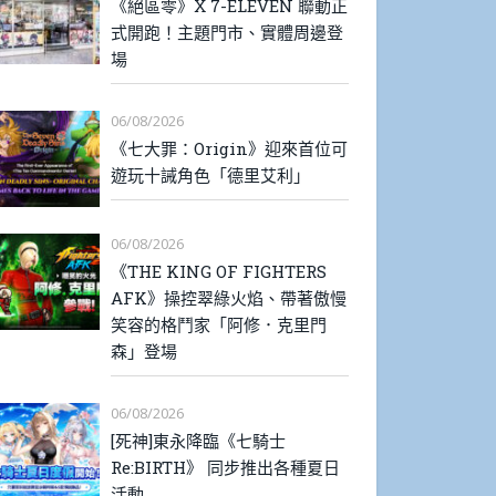
《絕區零》X 7-ELEVEN 聯動正
式開跑！主題門市、實體周邊登
場
06/08/2026
《七大罪：Origin》迎來首位可
遊玩十誡角色「德里艾利」
06/08/2026
《THE KING OF FIGHTERS
AFK》操控翠綠火焰、帶著傲慢
笑容的格鬥家「阿修．克里門
森」登場
06/08/2026
[死神]東永降臨《七騎士
Re:BIRTH》 同步推出各種夏日
活動