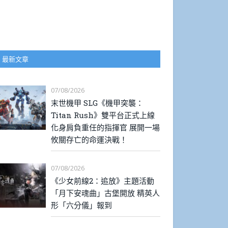
最新文章
07/08/2026
末世機甲 SLG《機甲突襲：
Titan Rush》雙平台正式上線
化身肩負重任的指揮官 展開一場
攸關存亡的命運決戰！
07/08/2026
《少女前線2：追放》主題活動
「月下安魂曲」古堡開放 精英人
形「六分儀」報到