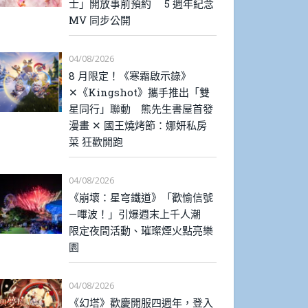
士」開放事前預約 5 週年紀念
MV 同步公開
04/08/2026
8 月限定！《寒霜啟示錄》
✕《Kingshot》攜手推出「雙
星同行」聯動 熊先生書屋首發
漫畫 ✕ 國王燒烤節：娜妍私房
菜 狂歡開跑
04/08/2026
《崩壞：星穹鐵道》「歡愉信號
—嗶波！」引爆週末上千人潮
限定夜間活動、璀璨煙火點亮樂
園
04/08/2026
《幻塔》歡慶開服四週年，登入