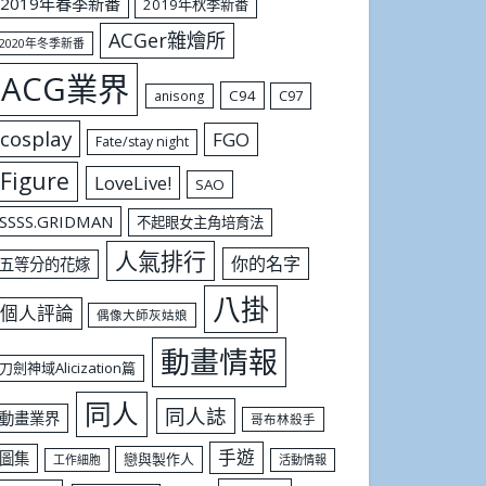
2019年春季新番
2019年秋季新番
ACGer雜燴所
2020年冬季新番
ACG業界
C94
C97
anisong
cosplay
FGO
Fate/stay night
Figure
LoveLive!
SAO
SSSS.GRIDMAN
不起眼女主角培育法
人氣排行
你的名字
五等分的花嫁
八掛
個人評論
偶像大師灰姑娘
動畫情報
刀劍神域Alicization篇
同人
同人誌
動畫業界
哥布林殺手
手遊
圖集
戀與製作人
工作細胞
活動情報