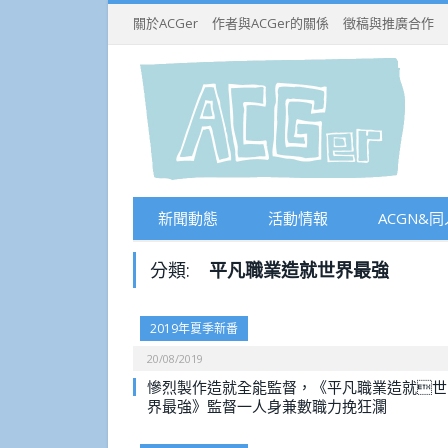
關於ACGer
作者與ACGer的關係
徵稿與推廣合作
新聞動態
活動情報
ACGN&同
分類:
平凡職業造就世界最強
2019年夏季新番
20/08/2019
慘烈製作造就全能監督，《平凡職業造就世
界最強》監督一人身兼數職力挽狂瀾