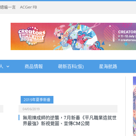
總編一言
ACGer FB
人
商品情報
萌新百科(仮)
星海航路
2019年夏季新番
04/06/2019
無用煉成師的逆襲，7月新番《平凡職業造就世
界最強》新視覺圖、宣傳CM公開