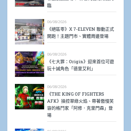
臨
06/08/2026
《絕區零》X 7-ELEVEN 聯動正式
開跑！主題門市、實體周邊登場
06/08/2026
《七大罪：Origin》迎來首位可遊
玩十誡角色「德里艾利」
06/08/2026
《THE KING OF FIGHTERS
AFK》操控翠綠火焰、帶著傲慢笑
容的格鬥家「阿修．克里門森」登
場