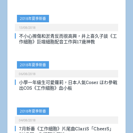
2018年夏季新番
13/08/2018
不小心擦傷和淤青反而很高興，井上喜久子談《工
作細胞》巨噬細胞配音工作與17歲神教
2018年夏季新番
06/08/2018
小學一年級生可愛蘿莉，日本人氣Coser ほわ參戰
出COS《工作細胞》血小板
2018年夏季新番
04/08/2018
7月新番《工作細胞》片尾曲ClariS「CheerS」