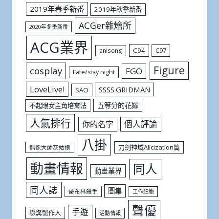
2019年春季新番
2019年秋季新番
ACGer雜燴所
2020年冬季新番
ACG業界
C94
C97
anisong
Figure
cosplay
FGO
Fate/stay night
LoveLive!
SSSS.GRIDMAN
SAO
五等分的花嫁
不起眼女主角培育法
人氣排行
個人評論
你的名字
八掛
刀劍神域Alicization篇
偶像大師灰姑娘
動畫情報
同人
動畫業界
同人誌
圖集
哥布林殺手
工作細胞
聲優
手遊
戀與製作人
活動情報