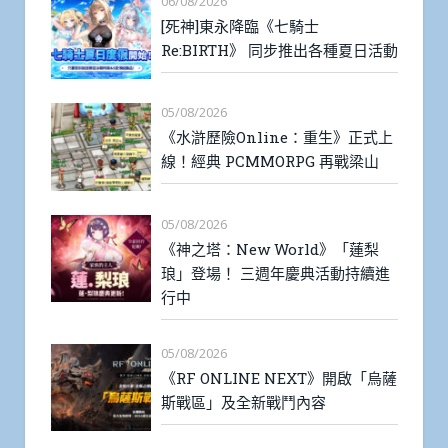
06/08/2026
[死神]東永降臨《七騎士
Re:BIRTH》 同步推出各種夏日活動
05/08/2026
《水滸歷險Online：重生》正式上
線！經典 PCMMORPG 再戰梁山
05/08/2026
《神之塔：New World》「蓮梨
琅」登場！ 三週年慶典活動持續進
行中
05/08/2026
《RF ONLINE NEXT》開啟「烏薩
斯戰區」及全新戰鬥內容