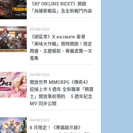
《RF ONLINE NEXT》開啟
「烏薩斯戰區」及全新戰鬥內容
05/08/2026
《絕區零》X animate 香港
「美味大作戰」限時開跑！限定
周邊、主題餐飲、專屬虛寶一次
蒐集
04/08/2026
開放世界 MMORPG《傳奇4》
迎接上市 5 週年 全新職業「精靈
士」開放事前預約 5 週年紀念
MV 同步公開
04/08/2026
8 月限定！《寒霜啟示錄》