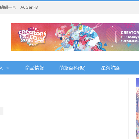
總編一言
ACGer FB
人
商品情報
萌新百科(仮)
星海航路