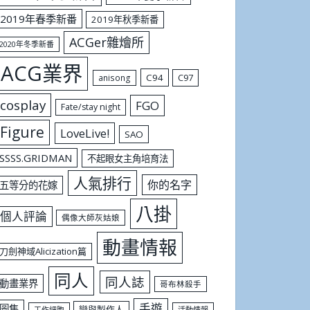
2019年春季新番
2019年秋季新番
ACGer雜燴所
2020年冬季新番
ACG業界
C94
C97
anisong
cosplay
FGO
Fate/stay night
Figure
LoveLive!
SAO
SSSS.GRIDMAN
不起眼女主角培育法
人氣排行
你的名字
五等分的花嫁
八掛
個人評論
偶像大師灰姑娘
動畫情報
刀劍神域Alicization篇
同人
同人誌
動畫業界
哥布林殺手
手遊
圖集
戀與製作人
工作細胞
活動情報