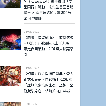
✕《Kingshot》攜手推出「雙
星同行」聯動 熊先生書屋首發
漫畫 ✕ 國王燒烤節：娜妍私房
菜 狂歡開跑
04/08/2026
《崩壞：星穹鐵道》「歡愉信號
—嗶波！」引爆週末上千人潮
限定夜間活動、璀璨煙火點亮樂
園
04/08/2026
《幻塔》歡慶開服四週年，登入
正式服最高可得20抽！ 6.2版本
「虛無與夢境的座標」上線，全
新擬態角色「格爾菲茵」登場
31/07/2026