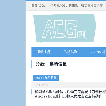
關於ACGer
作者與ACGer的關係
徵稿與推廣合作
新聞動態
活動情報
ACGN&同
分類:
島崎信長
2018年秋季新番
07/10/2018
松岡禎丞與島崎信長活動完美再現《刀劍神域
Alicization篇》ED桐人與尤吉歐友情動作