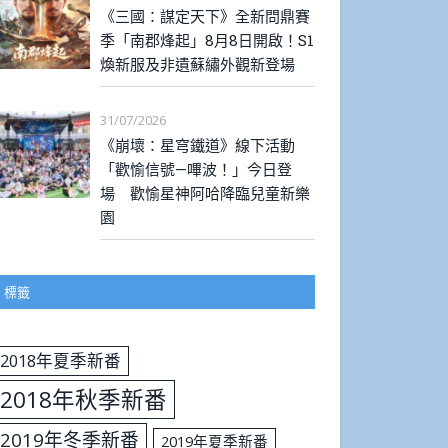
《三國：謀定天下》全新問鼎賽
季「南郡烽起」8月8日開啟！S1
煥新服及非遺蘇繡外觀新登場
31/07/2026
《崩壞：星穹鐵道》線下活動
「歡愉信號—嗶波！」今日登
場 歡愉星神阿哈降臨兒童新樂
園
標籤
2018年夏季新番
2018年秋季新番
2019年冬季新番
2019年夏季新番