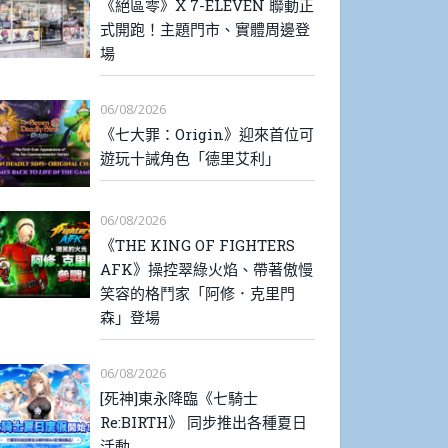
《絕區零》X 7-ELEVEN 聯動正
式開跑！主題門市、實體周邊登
場
06/08/2026
《七大罪：Origin》迎來首位可
遊玩十誡角色「德里艾利」
06/08/2026
《THE KING OF FIGHTERS
AFK》操控翠綠火焰、帶著傲慢
笑容的格鬥家「阿修．克里門
森」登場
06/08/2026
[死神]東永降臨《七騎士
Re:BIRTH》 同步推出各種夏日
活動