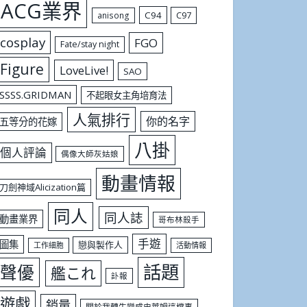
ACG業界
C94
C97
anisong
cosplay
FGO
Fate/stay night
Figure
LoveLive!
SAO
SSSS.GRIDMAN
不起眼女主角培育法
人氣排行
你的名字
五等分的花嫁
八掛
個人評論
偶像大師灰姑娘
動畫情報
刀劍神域Alicization篇
同人
同人誌
動畫業界
哥布林殺手
手遊
圖集
戀與製作人
工作細胞
活動情報
話題
聲優
艦これ
訃報
遊戲
銷量
關於我轉生變成史萊姆這檔事