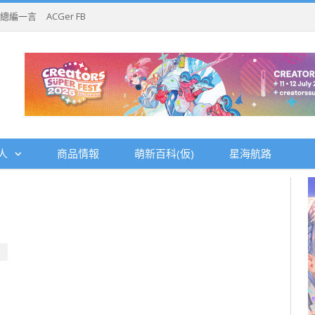
總編一言
ACGer FB
人
商品情報
萌新百科(仮)
星海航路