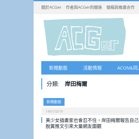
關於ACGer
作者與ACGer的關係
徵稿與推廣合作
新聞動態
活動情報
ACGN&同
分類:
岸田梅爾
新聞動態
14/07/2019
美少女插畫家也會忍不住，岸田梅爾報告自己
脫糞推文引來大量網友圍觀