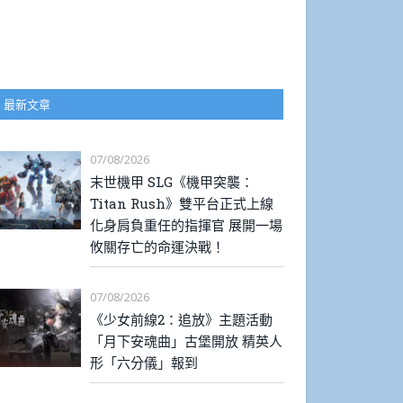
最新文章
07/08/2026
末世機甲 SLG《機甲突襲：
Titan Rush》雙平台正式上線
化身肩負重任的指揮官 展開一場
攸關存亡的命運決戰！
07/08/2026
《少女前線2：追放》主題活動
「月下安魂曲」古堡開放 精英人
形「六分儀」報到