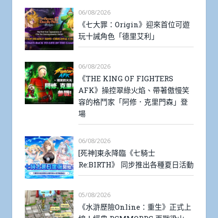
06/08/2026
《七大罪：Origin》迎來首位可遊
玩十誡角色「德里艾利」
06/08/2026
《THE KING OF FIGHTERS
AFK》操控翠綠火焰、帶著傲慢笑
容的格鬥家「阿修．克里門森」登
場
06/08/2026
[死神]東永降臨《七騎士
Re:BIRTH》 同步推出各種夏日活動
05/08/2026
《水滸歷險Online：重生》正式上