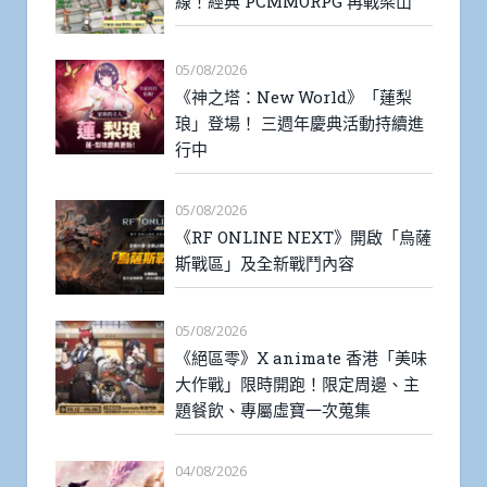
線！經典 PCMMORPG 再戰梁山
05/08/2026
《神之塔：New World》「蓮梨
琅」登場！ 三週年慶典活動持續進
行中
05/08/2026
《RF ONLINE NEXT》開啟「烏薩
斯戰區」及全新戰鬥內容
05/08/2026
《絕區零》X animate 香港「美味
大作戰」限時開跑！限定周邊、主
題餐飲、專屬虛寶一次蒐集
04/08/2026