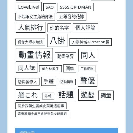
LoveLive!
SSSS.GRIDMAN
SAO
五等分的花嫁
不起眼女主角培育法
人氣排行
個人評論
你的名字
八掛
刀劍神域Alicization篇
偶像大師灰姑娘
動畫情報
同人
動畫業界
同人誌
圖集
哥布林殺手
工作細胞
聲優
手遊
戀與製作人
活動情報
話題
遊戲
艦これ
銷量
訃報
關於我轉生變成史萊姆這檔事
青春豬頭少年不會夢到兔女郎學姐
搜索文章