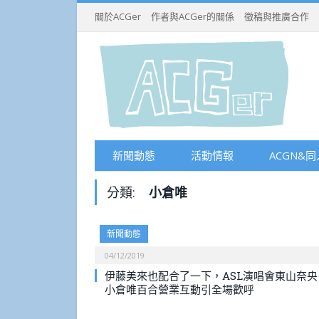
關於ACGer
作者與ACGer的關係
徵稿與推廣合作
新聞動態
活動情報
ACGN&同
分類:
小倉唯
新聞動態
04/12/2019
伊藤美來也配合了一下，ASL演唱會東山奈央
小倉唯百合營業互動引全場歡呼