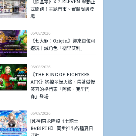
《絕區零》X 7-ELEVEN 聯動正
式開跑！主題門市、實體周邊登
場
06/08/2026
《七大罪：Origin》迎來首位可
遊玩十誡角色「德里艾利」
06/08/2026
《THE KING OF FIGHTERS
AFK》操控翠綠火焰、帶著傲慢
笑容的格鬥家「阿修．克里門
森」登場
06/08/2026
[死神]東永降臨《七騎士
Re:BIRTH》 同步推出各種夏日
活動