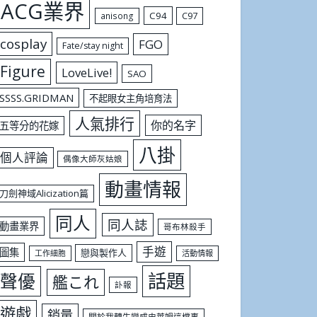
ACG業界
C94
C97
anisong
cosplay
FGO
Fate/stay night
Figure
LoveLive!
SAO
SSSS.GRIDMAN
不起眼女主角培育法
人氣排行
你的名字
五等分的花嫁
八掛
個人評論
偶像大師灰姑娘
動畫情報
刀劍神域Alicization篇
同人
同人誌
動畫業界
哥布林殺手
手遊
圖集
戀與製作人
工作細胞
活動情報
話題
聲優
艦これ
訃報
遊戲
銷量
關於我轉生變成史萊姆這檔事