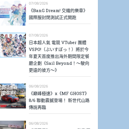
07/08/2026
《BanG Dream! 交織的樂章》
國際服封閉測試正式開跑
07/08/2026
日本超人氣 電競 VTuber 團體
VSPO!（ぶいすぽっ！）將於今
年夏天首度推出海外期間限定餐
廳企劃《Sail Beyond！～駛向
更遠的彼方～》
06/08/2026
《巔峰極速》x《MF GHOST》
8/6 聯動震撼登場！ 新世代山路
傳說再臨
06/08/2026