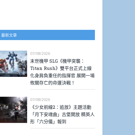
最新文章
07/08/2026
末世機甲 SLG《機甲突襲：
Titan Rush》雙平台正式上線
化身肩負重任的指揮官 展開一場
攸關存亡的命運決戰！
07/08/2026
《少女前線2：追放》主題活動
「月下安魂曲」古堡開放 精英人
形「六分儀」報到