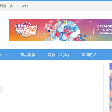
總編一言
ACGer FB
人
商品情報
萌新百科(仮)
星海航路