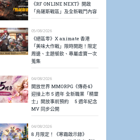
《RF ONLINE NEXT》開啟
「烏薩斯戰區」及全新戰鬥內容
05/08/2026
《絕區零》X animate 香港
「美味大作戰」限時開跑！限定
周邊、主題餐飲、專屬虛寶一次
蒐集
04/08/2026
開放世界 MMORPG《傳奇4》
迎接上市 5 週年 全新職業「精靈
士」開放事前預約 5 週年紀念
MV 同步公開
04/08/2026
8 月限定！《寒霜啟示錄》