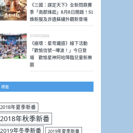
《三國：謀定天下》全新問鼎賽
季「南郡烽起」8月8日開啟！S1
煥新服及非遺蘇繡外觀新登場
31/07/2026
《崩壞：星穹鐵道》線下活動
「歡愉信號—嗶波！」今日登
場 歡愉星神阿哈降臨兒童新樂
園
標籤
2018年夏季新番
2018年秋季新番
2019年冬季新番
2019年夏季新番