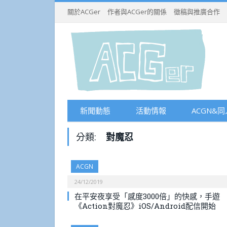
關於ACGer
作者與ACGer的關係
徵稿與推廣合作
新聞動態
活動情報
ACGN&同
分類:
對魔忍
ACGN
24/12/2019
在平安夜享受「感度3000倍」的快感，手遊
《Action對魔忍》iOS/Android配信開始