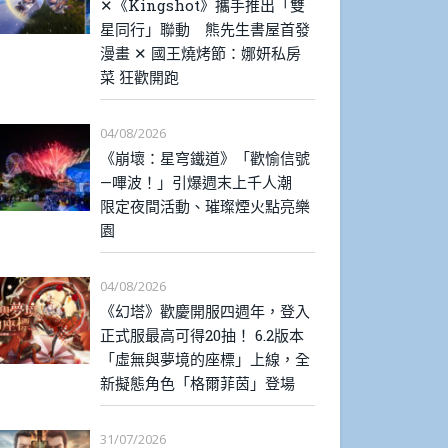
✕《Kingshot》攜手推出「雙
星同行」聯動 熊先生書屋首發
漫畫 ✕ 國王燒烤節：娜妍私房
菜 狂歡開跑
04/08/2026
《崩壞：星穹鐵道》「歡愉信號
—嗶波！」引爆週末上千人潮
限定夜間活動、璀璨煙火點亮樂
園
04/08/2026
《幻塔》歡慶開服四週年，登入
正式服最高可得20抽！ 6.2版本
「虛無與夢境的座標」上線，全
新擬態角色「格爾菲茵」登場
31/07/2026