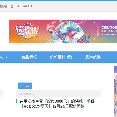
總編一言
ACGer FB
人
商品情報
萌新百科(仮)
星海航路
ACGN
03/12/2019
在平安夜享受「感度3000倍」的快感，手遊
《Action對魔忍》12月24日配信開始