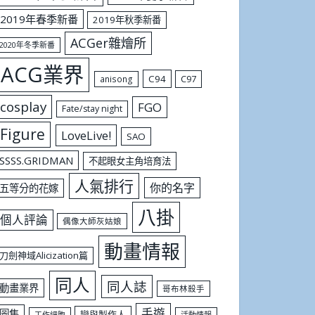
2019年春季新番
2019年秋季新番
ACGer雜燴所
2020年冬季新番
ACG業界
C94
C97
anisong
cosplay
FGO
Fate/stay night
Figure
LoveLive!
SAO
SSSS.GRIDMAN
不起眼女主角培育法
人氣排行
你的名字
五等分的花嫁
八掛
個人評論
偶像大師灰姑娘
動畫情報
刀劍神域Alicization篇
同人
同人誌
動畫業界
哥布林殺手
手遊
圖集
戀與製作人
工作細胞
活動情報