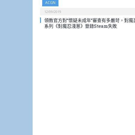
ACGN
12/09/2019
領教官方對”懷疑未成年”審查有多嚴苛，對魔
系列《對魔忍淺蔥》登錄Steam失敗