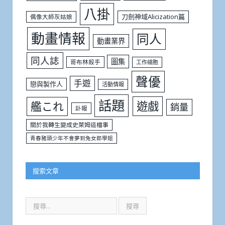
八掛
刀劍神域Alicization篇
偶像大師灰姑娘
動畫情報
同人
動畫業界
同人誌
圖集
哥布林殺手
工作細胞
聲優
手遊
戀與製作人
活動情報
話題
遊戲
艦これ
銷量
訃報
關於我轉生變成史萊姆這檔事
青春豬頭少年不會夢到兔女郎學姐
搜索文章