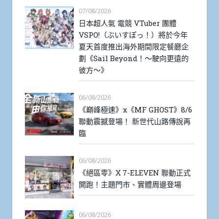
07/08/2026
日本超人氣 電競 VTuber 團體
VSPO!（ぶいすぽっ！）將於今年
夏天首度推出海外期間限定餐廳企
劃《Sail Beyond！～駛向更遠的
彼方～》
06/08/2026
《巔峰極速》x《MF GHOST》8/6
聯動震撼登場！ 新世代山路傳說再
臨
06/08/2026
《絕區零》X 7-ELEVEN 聯動正式
開跑！主題門市、實體周邊登場
06/08/2026