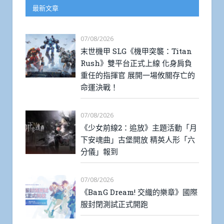
最新文章
07/08/2026
末世機甲 SLG《機甲突襲：Titan
Rush》雙平台正式上線 化身肩負
重任的指揮官 展開一場攸關存亡的
命運決戰！
07/08/2026
《少女前線2：追放》主題活動「月
下安魂曲」古堡開放 精英人形「六
分儀」報到
07/08/2026
《BanG Dream! 交織的樂章》國際
服封閉測試正式開跑