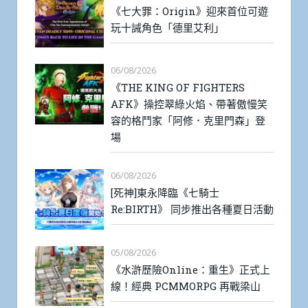
《七大罪：Origin》迎來首位可遊
玩十誡角色「德里艾利」
06/08/2026
《THE KING OF FIGHTERS
AFK》操控翠綠火焰、帶著傲慢笑
容的格鬥家「阿修．克里門森」登
場
06/08/2026
[死神]東永降臨《七騎士
Re:BIRTH》 同步推出各種夏日活動
05/08/2026
《水滸歷險Online：重生》正式上
線！經典 PCMMORPG 再戰梁山