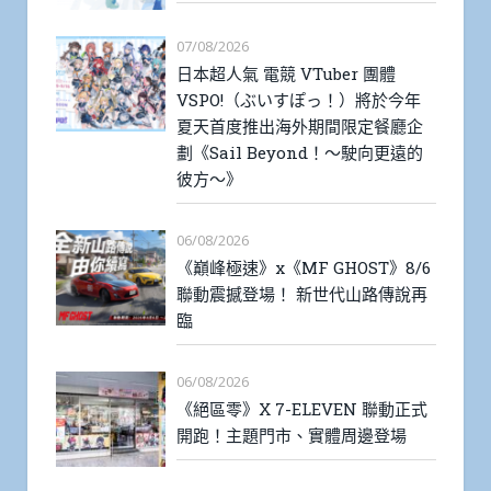
07/08/2026
日本超人氣 電競 VTuber 團體
VSPO!（ぶいすぽっ！）將於今年
夏天首度推出海外期間限定餐廳企
劃《Sail Beyond！～駛向更遠的
彼方～》
06/08/2026
《巔峰極速》x《MF GHOST》8/6
聯動震撼登場！ 新世代山路傳說再
臨
06/08/2026
《絕區零》X 7-ELEVEN 聯動正式
開跑！主題門市、實體周邊登場