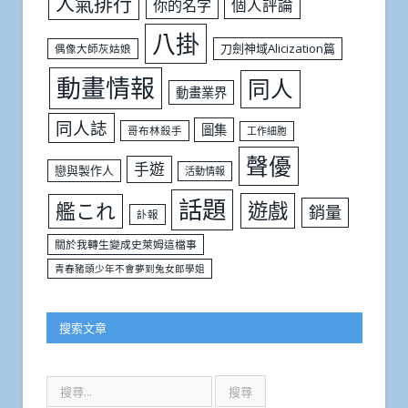
人氣排行
個人評論
你的名字
八掛
刀劍神域Alicization篇
偶像大師灰姑娘
動畫情報
同人
動畫業界
同人誌
圖集
哥布林殺手
工作細胞
聲優
手遊
戀與製作人
活動情報
話題
遊戲
艦これ
銷量
訃報
關於我轉生變成史萊姆這檔事
青春豬頭少年不會夢到兔女郎學姐
搜索文章