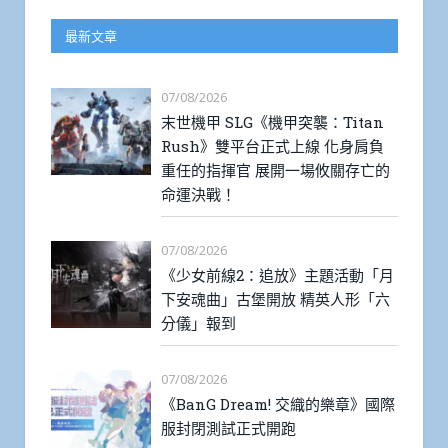
最新文章
07/08/2026
末世機甲 SLG《機甲突襲：Titan
Rush》雙平台正式上線 化身肩負
重任的指揮官 展開一場攸關存亡的
命運決戰！
07/08/2026
《少女前線2：追放》主題活動「月
下安魂曲」古堡開放 精英人形「六
分儀」報到
07/08/2026
《BanG Dream! 交織的樂章》國際
服封閉測試正式開跑