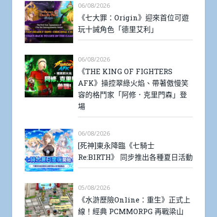
06/08/2026
《七大罪：Origin》迎來首位可遊
玩十誡角色「德里艾利」
06/08/2026
《THE KING OF FIGHTERS
AFK》操控翠綠火焰、帶著傲慢笑
容的格鬥家「阿修．克里門森」登
場
06/08/2026
[死神]東永降臨《七騎士
Re:BIRTH》 同步推出各種夏日活動
05/08/2026
《水滸歷險Online：重生》正式上
線！經典 PCMMORPG 再戰梁山