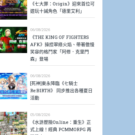
《七大罪：Origin》迎來首位可
遊玩十誡角色「德里艾利」
06/08/2026
《THE KING OF FIGHTERS
AFK》操控翠綠火焰、帶著傲慢
笑容的格鬥家「阿修．克里門
森」登場
06/08/2026
[死神]東永降臨《七騎士
Re:BIRTH》 同步推出各種夏日
活動
05/08/2026
《水滸歷險Online：重生》正
式上線！經典 PCMMORPG 再