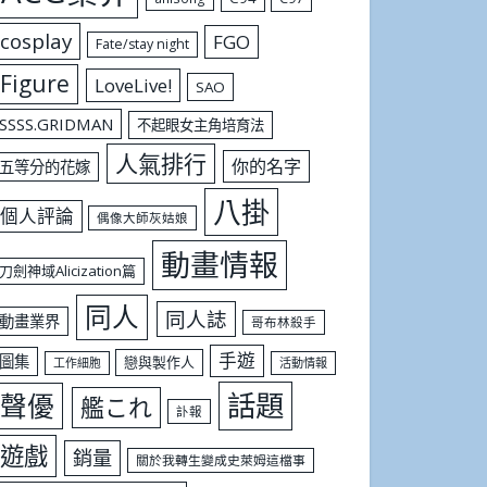
cosplay
FGO
Fate/stay night
Figure
LoveLive!
SAO
SSSS.GRIDMAN
不起眼女主角培育法
人氣排行
你的名字
五等分的花嫁
八掛
個人評論
偶像大師灰姑娘
動畫情報
刀劍神域Alicization篇
同人
同人誌
動畫業界
哥布林殺手
手遊
圖集
戀與製作人
工作細胞
活動情報
話題
聲優
艦これ
訃報
遊戲
銷量
關於我轉生變成史萊姆這檔事