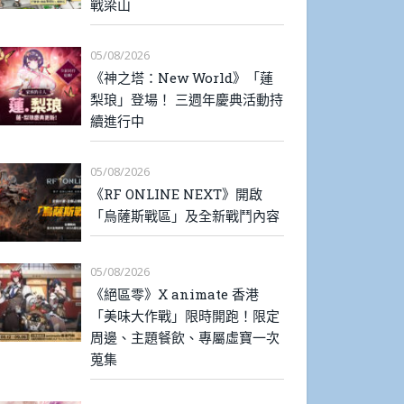
戰梁山
05/08/2026
《神之塔：New World》「蓮
梨琅」登場！ 三週年慶典活動持
續進行中
05/08/2026
《RF ONLINE NEXT》開啟
「烏薩斯戰區」及全新戰鬥內容
05/08/2026
《絕區零》X animate 香港
「美味大作戰」限時開跑！限定
周邊、主題餐飲、專屬虛寶一次
蒐集