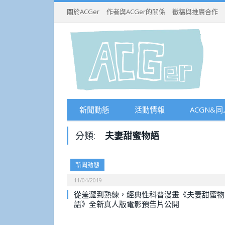
關於ACGer
作者與ACGer的關係
徵稿與推廣合作
新聞動態
活動情報
ACGN&同
分類:
夫妻甜蜜物語
新聞動態
11/04/2019
從羞澀到熟練，經典性科普漫畫《夫妻甜蜜物
語》全新真人版電影預告片公開