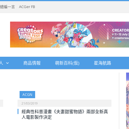
總編一言
ACGer FB
人
商品情報
萌新百科(仮)
星海航路
ACGN
21/03/2019
經典性科普漫畫《夫妻甜蜜物語》兩部全新真
人電影製作決定